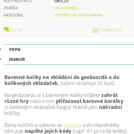
KÓD PRODUKTU
GBD_25
ZNAČKA
HRAVOKÁDO
KATEGORIE
DOPLŇKY KE KOLÍKOVKÁM
Dotaz
Hlídací pes
POPIS
DISKUZE
Barevné kolíky na vkládání do geoboardů a do
kolíkových vkládaček,
balení obsahuje 25 kusů.
Na geoboardu si s barevnými kolíky můžete
zahrát
různé hry
nebo k nim
přiřazovat barevné korálky
.
U kolíkových vkládaček fungují hlavně jako
náhradní
kolíčky.
Barvy kolíčků si vyberte ve
vzorníku
a do objednávky
nám pak
napište jejich kódy
(např. A1 pro bílé kolíky)