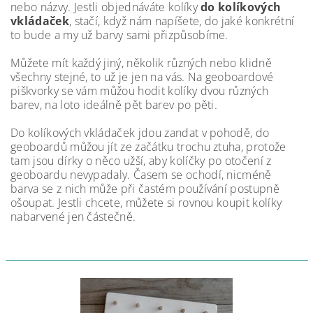
nebo názvy. Jestli objednáváte kolíky
do kolíkových
vkládaček
, stačí, když nám napíšete, do jaké konkrétní
to bude a my už barvy sami přizpůsobíme.
Můžete mít každý jiný, několik různých nebo klidně
všechny stejné, to už je jen na vás. Na geoboardové
piškvorky se vám můžou hodit kolíky dvou různých
barev, na loto ideálně pět barev po pěti.
Do kolíkových vkládaček jdou zandat v pohodě, do
geoboardů můžou jít ze začátku trochu ztuha, protože
tam jsou dírky o něco užší, aby kolíčky po otočení z
geoboardu nevypadaly. Časem se ochodí, nicméně
barva se z nich může při častém používání postupně
ošoupat. Jestli chcete, můžete si rovnou koupit kolíky
nabarvené jen částečně.