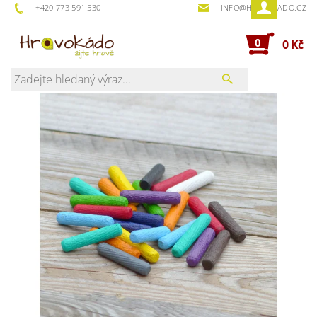
+420 773 591 530
INFO@HRAVOKADO.CZ
0
0 Kč