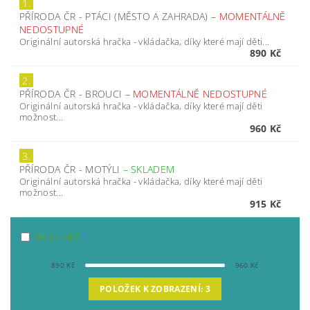
1.
PŘÍRODA ČR - PTÁCI (MĚSTO A ZAHRADA)
–
MOMENTÁLNĚ
NEDOSTUPNÉ
Originální autorská hračka - vkládačka, díky které mají děti...
890 Kč
2.
PŘÍRODA ČR - BROUCI
–
MOMENTÁLNĚ NEDOSTUPNÉ
Originální autorská hračka - vkládačka, díky které mají děti
možnost...
960 Kč
3.
PŘÍRODA ČR - MOTÝLI
–
SKLADEM
Originální autorská hračka - vkládačka, díky které mají děti
možnost...
915 Kč
NA SKLADĚ
890
Kč
960
Kč
POLOŽEK K ZOBRAZENÍ:
3