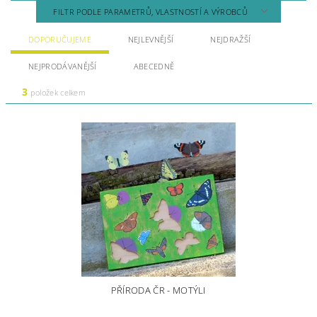
FILTR PODLE PARAMETRŮ, VLASTNOSTÍ A VÝROBCŮ
DOPORUČUJEME
NEJLEVNĚJŠÍ
NEJDRAŽŠÍ
NEJPRODÁVANĚJŠÍ
ABECEDNĚ
3
položek celkem
PŘÍRODA ČR - MOTÝLI