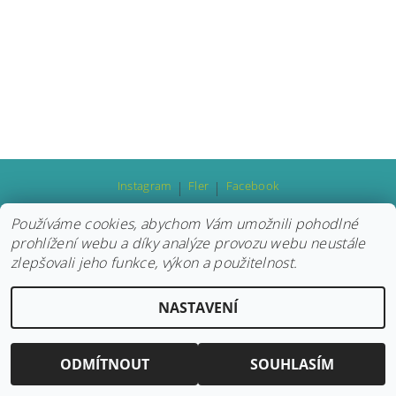
Instagram
|
Fler
|
Facebook
Používáme cookies, abychom Vám umožnili pohodlné
prohlížení webu a díky analýze provozu webu neustále
2026 © Hravokádo, všechna práva vyhrazena
zlepšovali jeho funkce, výkon a použitelnost.
Vytvořil Shoptet
NASTAVENÍ
ODMÍTNOUT
SOUHLASÍM