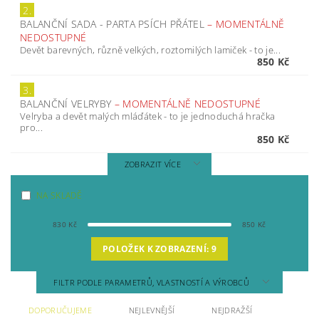
2.
BALANČNÍ SADA - PARTA PSÍCH PŘÁTEL
–
MOMENTÁLNĚ
NEDOSTUPNÉ
Devět barevných, různě velkých, roztomilých lamiček - to je...
850 Kč
3.
BALANČNÍ VELRYBY
–
MOMENTÁLNĚ NEDOSTUPNÉ
Velryba a devět malých mláďátek - to je jednoduchá hračka
pro...
850 Kč
ZOBRAZIT VÍCE
NA SKLADĚ
830
Kč
850
Kč
POLOŽEK K ZOBRAZENÍ:
9
FILTR PODLE PARAMETRŮ, VLASTNOSTÍ A VÝROBCŮ
DOPORUČUJEME
NEJLEVNĚJŠÍ
NEJDRAŽŠÍ