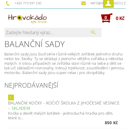
+420 773 591 530
INFO@HRAVOKADO.CZ
0
0 Kč
BALANČNÍ SADY
Balanční sady jsou buď série různě velkých zvířátek jednoho druhu
nebo tzv. školky. Ty se skládají z jednoho většího zvířátka a několika
malých. V obou případech se zvířátka staví různě na sebe a děti se
tak učí základům rovnováhy, trénují trpělivost, soustředění i jemnou
motoriku. Balanční sady jsou super relax i pro dospěláky.
NEJPRODÁVANĚJŠÍ
1.
BALANČNÍ KOČKY - KOČIČÍ ŠKOLKA Z JIHOČESKÉ VESNICE
–
SKLADEM
Kočka a devět malých koťátek - jednoduchá hračka pro děti,
které si...
850 Kč