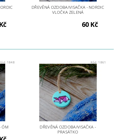
NORDIC
DŘEVĚNÁ OZDOBA/VISAČKA - NORDIC
VLOČKA ZELENÁ
Kč
60 Kč
Kód:
1848
Kód:
1861
- ÓM
DŘEVĚNÁ OZDOBA/VISAČKA -
PRASÁTKO
Kč