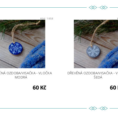
Kód:
1858
ĚNÁ OZDOBA/VISAČKA - VLOČKA
DŘEVĚNÁ OZDOBA/VISAČKA - 
MODRÁ
ŠEDÁ
60 Kč
60 