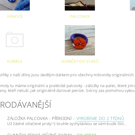
VÁNOCE
PALCOVKY
KORÁLE
GUMIČKY DO VLASŮ
lňky z naší dílny jsou skvělým dárkem pro všechny milovníky originálních
moly tu máme originální a praktické palcovky - záložky na palec, které ji
any, kteří netuší, jak originálně darovat peníze. Svícny zas pomohou vyko
PRODÁVANĚJŠÍ
ZÁLOŽKA PALCOVKA - PŘÍRODNÍ
–
VYROBÍME DO 2 TÝDNŮ
Už žádné otlačené prsty! S touhle vychytávkou se vám bude číst...