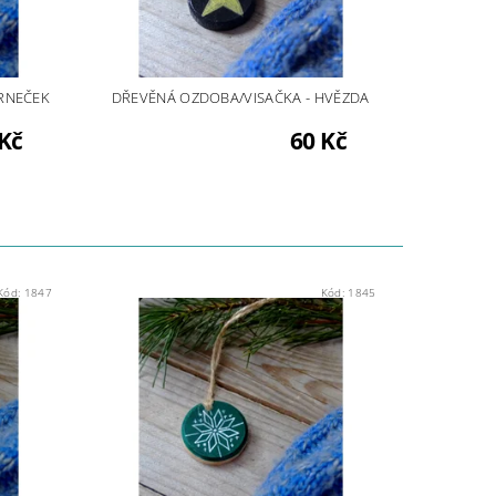
RNEČEK
DŘEVĚNÁ OZDOBA/VISAČKA - HVĚZDA
Kč
60 Kč
Kód:
1847
Kód:
1845