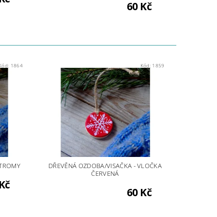
60 Kč
Kód:
1864
Kód:
1859
STROMY
DŘEVĚNÁ OZDOBA/VISAČKA - VLOČKA
ČERVENÁ
Kč
60 Kč