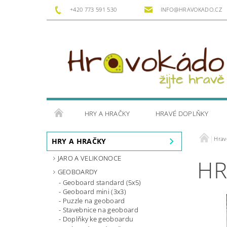
+420 773 591 530
INFO@HRAVOKADO.CZ
HRY A HRAČKY
HRAVÉ DOPLŇKY
Hrav
HRY A HRAČKY
JARO A VELIKONOCE
HR
GEOBOARDY
Geoboard standard (5x5)
Geoboard mini (3x3)
Puzzle na geoboard
Stavebnice na geoboard
Doplňky ke geoboardu