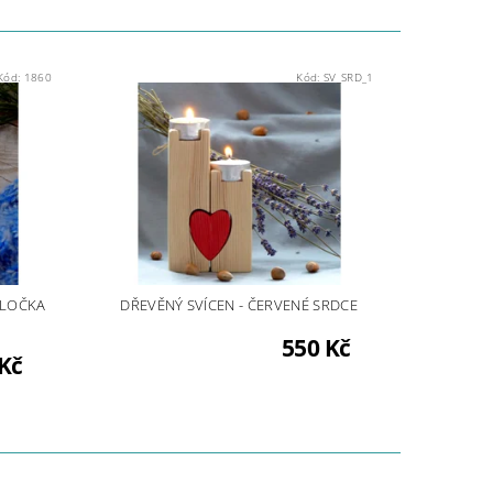
Kód:
1860
Kód:
SV_SRD_1
VLOČKA
DŘEVĚNÝ SVÍCEN - ČERVENÉ SRDCE
550 Kč
Kč