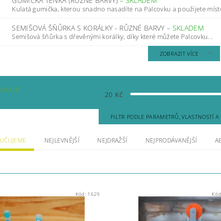
GUMIČKA TENKÁ (RŮZNÉ BARVY)
–
SKLADEM
Kulatá gumička, kterou snadno nasadíte na Palcovku a použijete místo
SEMIŠOVÁ ŠŇŮRKA S KORÁLKY - RŮZNÉ BARVY
–
SKLADEM
Semišová šňůrka s dřevěnými korálky, díky které můžete Palcovku...
ZOBRAZIT VÍCE
SKLADĚ
20
Kč
FILTR PODLE PARAMETRŮ, VLASTNOSTÍ 
UČUJEME
NEJLEVNĚJŠÍ
NEJDRAŽŠÍ
NEJPRODÁVANĚJŠÍ
A
Kód:
1629
Kód