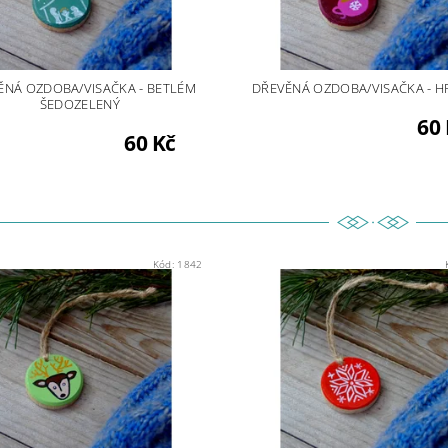
ĚNÁ OZDOBA/VISAČKA - BETLÉM
DŘEVĚNÁ OZDOBA/VISAČKA - H
ŠEDOZELENÝ
60 
60 Kč
Kód:
1842