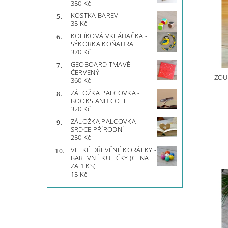
350 Kč
KOSTKA BAREV
35 Kč
KOLÍKOVÁ VKLÁDAČKA -
SÝKORKA KOŇADRA
370 Kč
GEOBOARD TMAVĚ
ČERVENÝ
ZOU
360 Kč
ZÁLOŽKA PALCOVKA -
BOOKS AND COFFEE
320 Kč
ZÁLOŽKA PALCOVKA -
SRDCE PŘÍRODNÍ
250 Kč
VELKÉ DŘEVĚNÉ KORÁLKY -
BAREVNÉ KULIČKY (CENA
ZA 1 KS)
15 Kč