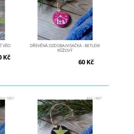
 VĚCI
DŘEVĚNÁ OZDOBA/VISAČKA - BETLÉM
RŮŽOVÝ
0 Kč
60 Kč
Kód:
1857
Kód:
1867