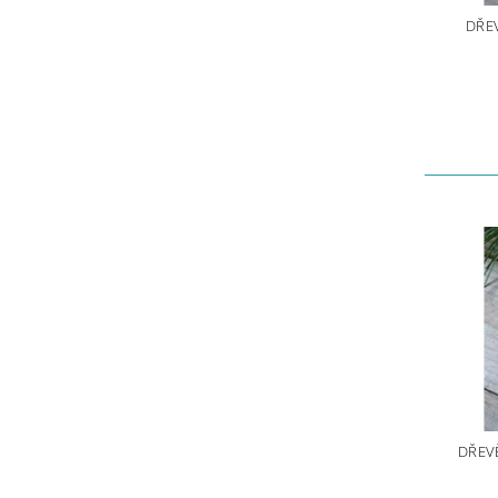
DŘE
DŘEV