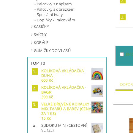
2.
Palcovky s nápisem
Palcovky s obrázkem
Speciální tvary
3.
Doplňky k Palcovkám
KASIČKY
SVÍCNY
KORÁLE
GUMIČKY DO VLASŮ
NA 
TOP 10
KOLÍKOVÁ VKLÁDAČKA -
DUHA
600 Kč
DOPOR
KOLÍKOVÁ VKLÁDAČKA -
BAGR
390 Kč
VELKÉ DŘEVĚNÉ KORÁLKY -
MIX TVARŮ A BAREV (CENA
ZA 1 KS)
15 Kč
SUDOKU MINI (CESTOVNÍ
VERZE)