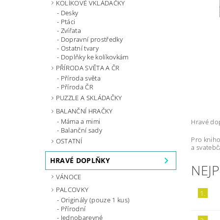
KOLÍKOVÉ VKLÁDAČKY
Desky
Ptáci
Zvířata
Dopravní prostředky
Ostatní tvary
Doplňky ke kolíkovkám
PŘÍRODA SVĚTA A ČR
Příroda světa
Příroda ČR
PUZZLE A SKLÁDAČKY
BALANČNÍ HRAČKY
Máma a mimi
Hravé dop
Balanční sady
Pro kniho
OSTATNÍ
a svatebč
HRAVÉ DOPLŇKY
NEJ
VÁNOCE
PALCOVKY
1.
Originály (pouze 1 kus)
Přírodní
Jednobarevné