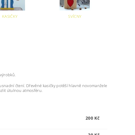
KASIČKY
SVÍCNY
 výrobků.
m usnadní čtení. Dřevěné kasičky potěší hlavně novomanžele
uzlit útulnou atmosféru.
200 Kč
20 Kč