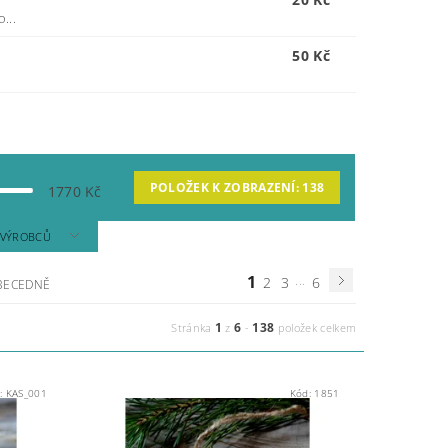
...
50 Kč
POLOŽEK K ZOBRAZENÍ:
138
1770
Kč
A VÝROBCŮ
1
...
2
3
6
BECEDNĚ
1
6
138
Stránka
z
-
položek celkem
:
KAS_001
Kód:
1851