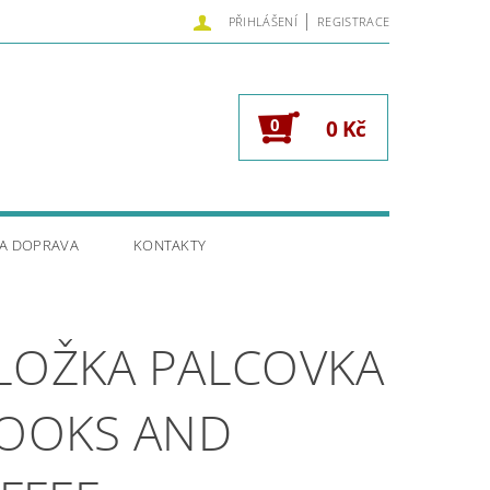
|
PŘIHLÁŠENÍ
REGISTRACE
0
0 Kč
 A DOPRAVA
KONTAKTY
LOŽKA PALCOVKA
BOOKS AND