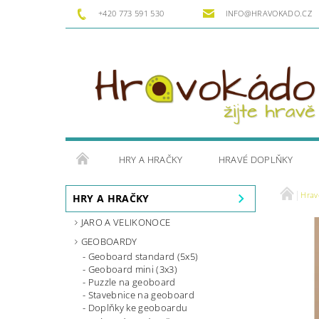
+420 773 591 530
INFO@HRAVOKADO.CZ
HRY A HRAČKY
HRAVÉ DOPLŇKY
Hrav
HRY A HRAČKY
JARO A VELIKONOCE
GEOBOARDY
Geoboard standard (5x5)
Geoboard mini (3x3)
Puzzle na geoboard
Stavebnice na geoboard
Doplňky ke geoboardu