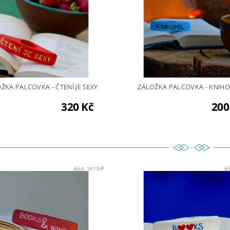
ŽKA PALCOVKA - ČTENÍ JE SEXY
ZÁLOŽKA PALCOVKA - KNIH
320 Kč
200
Kód:
1615/P
K