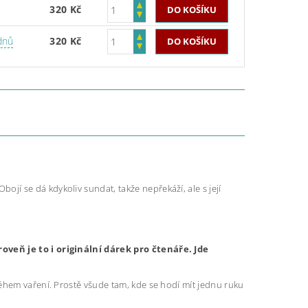
320 Kč
dnů
320 Kč
 Obojí se dá kdykoliv sundat, takže nepřekáží, ale s její
oveň je to i originální dárek pro čtenáře. Jde
ěhem vaření. Prostě všude tam, kde se hodí mít jednu ruku