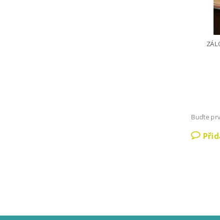
ZÁL
Buďte prv
Při