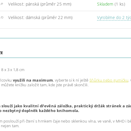
Velikost: pánská (průměr 25 mm)
Skladem
(1 ks)
1/P
Velikost: dámská (průměr 22 mm)
Vyrobíme do 2 tý
1/D
ZE
:
8 x 3 x 1,8 cm
alcovku
využili na maximum
, vyberte si k ní ještě
šňůrku nebo gumičku
.
 můžete knížku založit tam, kde jste právě skončili.
 slouží jako kvalitní dřevěná záložka, praktický držák stránek a zár
 o nezbytný doplněk každého knihomola.
 poslouží při čtení s hrnkem čaje nebo sklenkou vína, ve vaně, v MHD i b
 nejen tam.