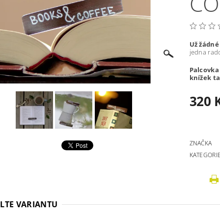
CO
Už žádné
jedna rado
Palcovka
knížek ta
320 
ZNAČKA
KATEGORI
LTE VARIANTU