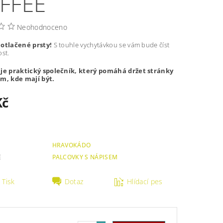
FFEE
Neohodnoceno
 otlačené prsty!
S touhle vychytávkou se vám bude číst
st.
 je praktický společník, který pomáhá držet stránky
m, kde mají být.
Kč
HRAVOKÁDO
E
PALCOVKY S NÁPISEM
Tisk
Dotaz
Hlídací pes