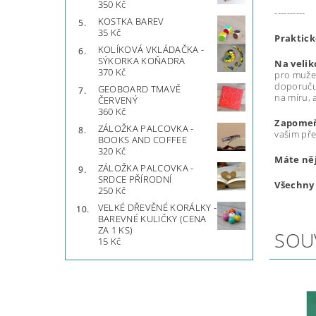
350 Kč
----------
KOSTKA BAREV
35 Kč
Praktick
KOLÍKOVÁ VKLÁDAČKA -
SÝKORKA KOŇADRA
Na veliko
370 Kč
pro muže
doporuču
GEOBOARD TMAVĚ
na míru, a
ČERVENÝ
360 Kč
Zapomeňt
ZÁLOŽKA PALCOVKA -
vašim př
BOOKS AND COFFEE
320 Kč
Máte ně
ZÁLOŽKA PALCOVKA -
SRDCE PŘÍRODNÍ
Všechny 
250 Kč
VELKÉ DŘEVĚNÉ KORÁLKY -
BAREVNÉ KULIČKY (CENA
ZA 1 KS)
SOU
15 Kč