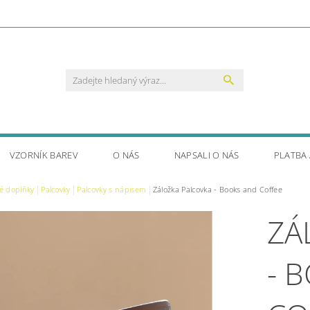
VZORNÍK BAREV
O NÁS
NAPSALI O NÁS
PLATBA
é doplňky
Palcovky
Palcovky s nápisem
Záložka Palcovka - Books and Coffee
ZÁ
- 