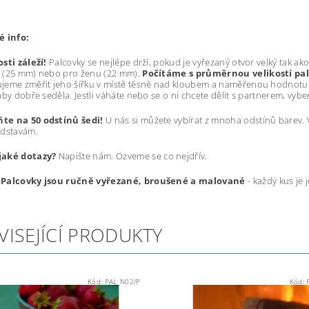
é info:
sti záleží!
Palcovky se nejlépe drží, pokud je vyřezaný otvor velký tak ako
 (25 mm) nebo pro ženu (22 mm).
Počítáme s průměrnou velikostí pal
jeme změřit jeho šířku v místě těsně nad kloubem a naměřenou hodnotu 
by dobře seděla. Jestli váháte nebo se o ni chcete dělit s partnerem, vybert
e na 50 odstínů šedi!
U nás si můžete vybírat z mnoha odstínů barev.
edstavám.
jaké dotazy?
Napište nám. Ozveme se co nejdřív.
Palcovky jsou ručně vyřezané, broušené a malované
- každý kus je 
VISEJÍCÍ PRODUKTY
Kód:
PAL_N02/P
Kód: