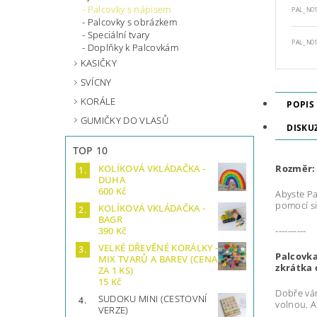
Palcovky s nápisem
PAL_N0
Palcovky s obrázkem
Speciální tvary
PAL_N0
Doplňky k Palcovkám
KASIČKY
SVÍCNY
KORÁLE
POPIS
GUMIČKY DO VLASŮ
DISKU
TOP 10
Rozměr
KOLÍKOVÁ VKLÁDAČKA -
DUHA
600 Kč
Abyste P
pomocí si
KOLÍKOVÁ VKLÁDAČKA -
BAGR
----------
390 Kč
VELKÉ DŘEVĚNÉ KORÁLKY -
Palcovka
MIX TVARŮ A BAREV (CENA
zkrátka
ZA 1 KS)
15 Kč
Dobře vám
SUDOKU MINI (CESTOVNÍ
volnou. A
VERZE)