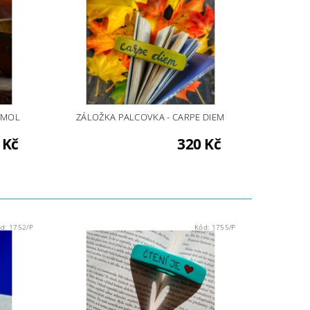
OMOL
ZÁLOŽKA PALCOVKA - CARPE DIEM
 Kč
320 Kč
ód:
1752/P
Kód:
1755/P