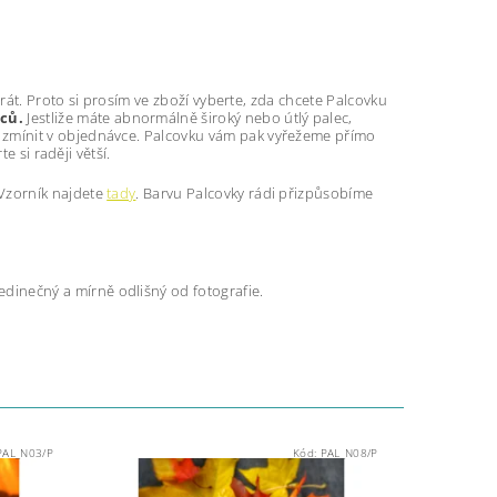
rát. Proto si prosím ve zboží vyberte, zda chcete Palcovku
ců.
Jestliže máte abnormálně široký nebo útlý palec,
zmínit v objednávce. Palcovku vám pak vyřežeme přímo
e si raději větší.
 Vzorník najdete
tady
. Barvu Palcovky rádi přizpůsobíme
jedinečný a mírně odlišný od fotografie.
PAL_N03/P
Kód:
PAL_N08/P