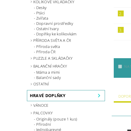
KOLÍKOVÉ VKLÁDAČKY
Desky
Ptáci
2.
Zvířata
Dopravní prostředky
Ostatní tvary
3.
Doplňky ke kolíkovkám
PŘÍRODA SVĚTA A ČR
Příroda světa
Příroda ČR
PUZZLE A SKLÁDAČKY
BALANČNÍ HRAČKY
NA 
Máma a mimi
Balanční sady
OSTATNÍ
HRAVÉ DOPLŇKY
DOPOR
VÁNOCE
PALCOVKY
Originály (pouze 1 kus)
Přírodní
Jednobarevné