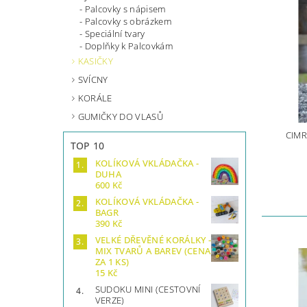
Palcovky s nápisem
Palcovky s obrázkem
Speciální tvary
Doplňky k Palcovkám
KASIČKY
SVÍCNY
KORÁLE
GUMIČKY DO VLASŮ
CIMR
TOP 10
KOLÍKOVÁ VKLÁDAČKA -
DUHA
600 Kč
KOLÍKOVÁ VKLÁDAČKA -
BAGR
390 Kč
VELKÉ DŘEVĚNÉ KORÁLKY -
MIX TVARŮ A BAREV (CENA
ZA 1 KS)
15 Kč
SUDOKU MINI (CESTOVNÍ
VERZE)