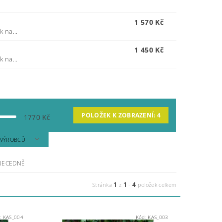
1 570 Kč
 na...
1 450 Kč
 na...
POLOŽEK K ZOBRAZENÍ:
4
1770
Kč
A VÝROBCŮ
BECEDNĚ
1
1
4
Stránka
z
-
položek celkem
:
KAS_004
Kód:
KAS_003