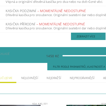
Vtipná a originální dřevěná kasička pro dva nebo na dvě různé věci.
KASIČKA PODZIMNÍ
–
MOMENTÁLNĚ NEDOSTUPNÉ
Dřevěná kasička pro snoubence. Originální svatební dar nebo doplněk
KASIČKA PŘÍRODNÍ
–
MOMENTÁLNĚ NEDOSTUPNÉ
Dřevěná kasička pro snoubence. Originální svatební dar nebo doplněk
ZOBRAZIT VÍCE
SKLADĚ
1450
Kč
FILTR PODLE PARAMETRŮ, VLASTNOSTÍ 
UČUJEME
NEJLEVNĚJŠÍ
NEJDRAŽŠÍ
NEJPRODÁVANĚJŠÍ
A
Kód:
KAS_001
Kód