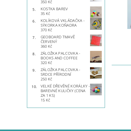
350 Kč
KOSTKA BAREV
35 Kč
KOLÍKOVÁ VKLÁDAČKA -
SÝKORKA KOŇADRA
370 Kč
GEOBOARD TMAVĚ
ČERVENÝ
360 Kč
ZÁLOŽKA PALCOVKA -
BOOKS AND COFFEE
320 Kč
ZÁLOŽKA PALCOVKA -
SRDCE PŘÍRODNÍ
250 Kč
VELKÉ DŘEVĚNÉ KORÁLKY -
BAREVNÉ KULIČKY (CENA
ZA 1 KS)
15 Kč