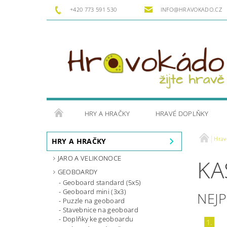
+420 773 591 530
INFO@HRAVOKADO.CZ
HRY A HRAČKY
HRAVÉ DOPLŇKY
Hrav
HRY A HRAČKY
JARO A VELIKONOCE
KA
GEOBOARDY
Geoboard standard (5x5)
Geoboard mini (3x3)
NEJ
Puzzle na geoboard
Stavebnice na geoboard
Doplňky ke geoboardu
1.