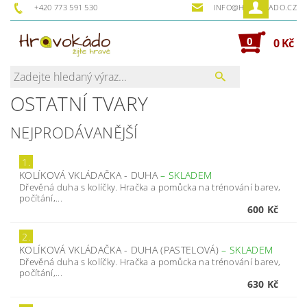
+420 773 591 530
INFO@HRAVOKADO.CZ
0
0 Kč
OSTATNÍ TVARY
NEJPRODÁVANĚJŠÍ
1.
KOLÍKOVÁ VKLÁDAČKA - DUHA
–
SKLADEM
Dřevěná duha s kolíčky. Hračka a pomůcka na trénování barev,
počítání,...
600 Kč
2.
KOLÍKOVÁ VKLÁDAČKA - DUHA (PASTELOVÁ)
–
SKLADEM
Dřevěná duha s kolíčky. Hračka a pomůcka na trénování barev,
počítání,...
630 Kč