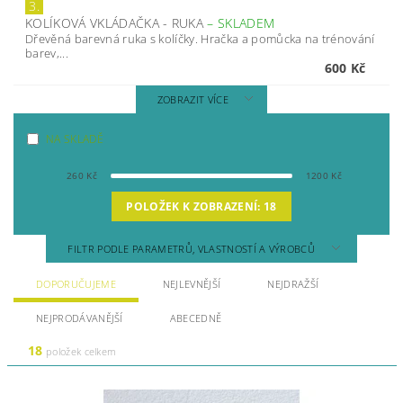
3.
KOLÍKOVÁ VKLÁDAČKA - RUKA
–
SKLADEM
Dřevěná barevná ruka s kolíčky. Hračka a pomůcka na trénování
barev,...
600 Kč
ZOBRAZIT VÍCE
NA SKLADĚ
260
Kč
1200
Kč
POLOŽEK K ZOBRAZENÍ:
18
FILTR PODLE PARAMETRŮ, VLASTNOSTÍ A VÝROBCŮ
DOPORUČUJEME
NEJLEVNĚJŠÍ
NEJDRAŽŠÍ
NEJPRODÁVANĚJŠÍ
ABECEDNĚ
18
položek celkem