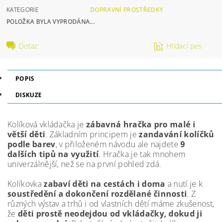
KATEGORIE
DOPRAVNÍ PROSTŘEDKY
POLOŽKA BYLA VYPRODÁNA...
Dotaz
Hlídací pes
POPIS
DISKUZE
Kolíková vkládačka je
zábavná hračka pro malé i
větší děti
. Základním principem je
zandavání kolíčků
podle barev
, v přiloženém návodu ale najdete
9
dalších tipů na využití
. Hračka je tak mnohem
univerzálnější, než se na první pohled zdá.
Kolíkovka
zabaví děti na cestách i doma
a nutí je k
soustředění a dokončení rozdělané činnosti
. Z
různých výstav a trhů i od vlastních dětí máme zkušenost,
že
děti prostě neodejdou od vkládačky, dokud ji