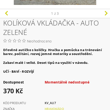
1
z 3
KOLÍKOVÁ VKLÁDAČKA - AUTO
ZELENÉ
Neohodnoceno
Dřevěné autíčko s kolíčky. Hračka a pomůcka na trénování
barev, počítání, rozvoj jemné motoriky a soustředění.
Zabaví malé i velké. Deset tipů na využití v návodu.
UČÍ - BAVÍ - ROZVÍJÍ
Dostupnost
Momentálně nedostupné
370 Kč
KÓD PRODUKTU
KV_AU7
ZNAČKA
HRAVOKÁDO