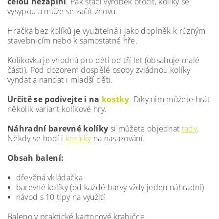
celou nezaplní
. Pak stačí výrobek otočit, kolíky se
vysypou a může se začít znovu.
Hračka bez kolíků je využitelná i jako doplněk k různým
stavebnicím nebo k samostatné hře.
Kolíkovka je vhodná pro děti od tří let (obsahuje malé
části). Pod dozorem dospělé osoby zvládnou kolíky
vyndat a nandat i mladší děti.
Určitě se podívejte i na
kostky
. Díky nim můžete hrát
několik variant kolíkové hry.
Náhradní barevné kolíky
si můžete objednat
tady
.
Někdy se hodí i
korálky
na nasazování.
Obsah balení:
dřevěná vkládačka
barevné kolíky (od každé barvy vždy jeden náhradní)
návod s 10 tipy na využití
Baleno v praktické kartonové krabičce.