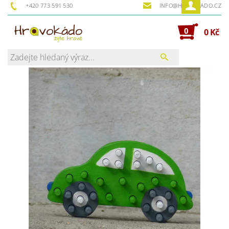
+420 773 591 530
INFO@HRAVOKADO.CZ
0
0 Kč