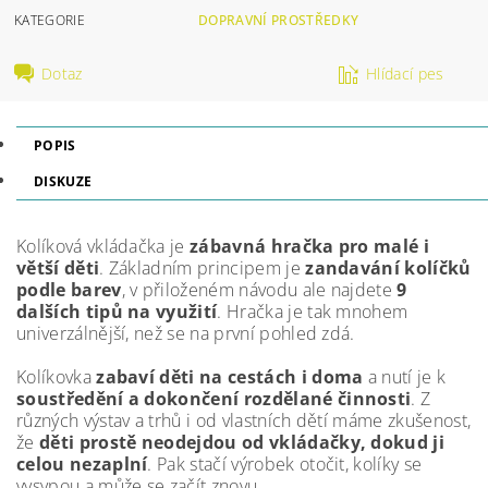
KATEGORIE
DOPRAVNÍ PROSTŘEDKY
Dotaz
Hlídací pes
POPIS
DISKUZE
Kolíková vkládačka je
zábavná hračka pro malé i
větší děti
. Základním principem je
zandavání kolíčků
podle barev
, v přiloženém návodu ale najdete
9
dalších tipů na využití
. Hračka je tak mnohem
univerzálnější, než se na první pohled zdá.
Kolíkovka
zabaví děti na cestách i doma
a nutí je k
soustředění a dokončení rozdělané činnosti
. Z
různých výstav a trhů i od vlastních dětí máme zkušenost,
že
děti prostě neodejdou od vkládačky, dokud ji
celou nezaplní
. Pak stačí výrobek otočit, kolíky se
vysypou a může se začít znovu.