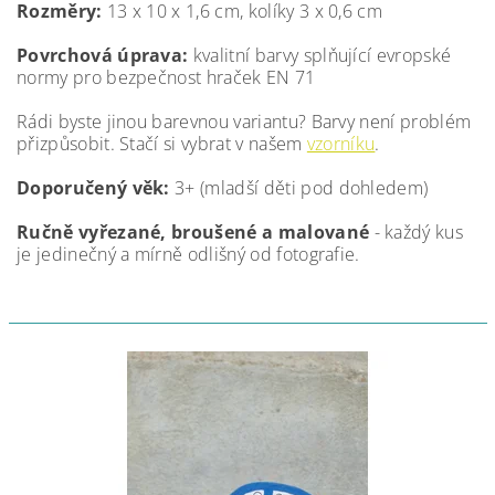
Rozměry:
13 x 10 x 1,6 cm
, kolíky 3 x 0,6 cm
Povrchová úprava:
kvalitní barvy splňující evropské
normy pro bezpečnost hraček EN 71
Rádi byste jinou barevnou variantu? Barvy není problém
přizpůsobit. Stačí si vybrat v našem
vzorníku
.
Doporučený věk:
3+ (mladší děti pod dohledem)
Ručně vyřezané, broušené a malované
- každý kus
je jedinečný a mírně odlišný od fotografie.