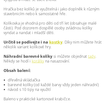
Hračka bez kolíků je využitelná i jako doplněk k různým
stavebnicím nebo k samostatné hře.
Kolíkovka je vhodná pro děti od tří let (obsahuje malé
části). Pod dozorem dospělé osoby zvládnou kolíky
vyndat a nandat i mladší děti.
Určitě se podívejte i na
kostky
. Díky nim můžete hrát
několik variant kolíkové hry.
Náhradní barevné kolíky
si můžete objednat
tady
.
Někdy se hodí i
korálky
na nasazování.
Obsah balení:
dřevěná vkládačka
barevné kolíky (od každé barvy vždy jeden náhradní)
návod s 10 tipy na využití
Baleno v praktické kartonové krabičce.