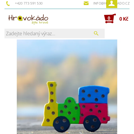
+420 773 591 530
INFO@HRAVOKADO.CZ
0
0 Kč