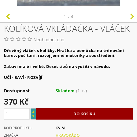
1
z 4
KOLÍKOVÁ VKLÁDAČKA - VLÁČEK
Neohodnoceno
Dřevěný vláček s kolíčky. Hračka a pomůcka na trénování
barev, počítání, rozvoj jemné motoriky a soustředění.
Zabaví malé i velké. Deset tipů na využití v návodu.
UČÍ - BAVÍ - ROZVÍJÍ
Dostupnost
Skladem
(1 ks)
370 Kč
KÓD PRODUKTU
KV_VL
ZNAČKA
HRAVOKÁDO