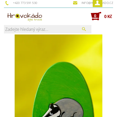
+420 773 591 530
INFO@HRAVOKADO.CZ
0
0 Kč