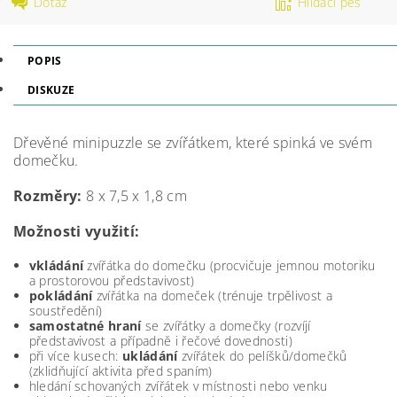
Dotaz
Hlídací pes
POPIS
DISKUZE
Dřevěné minipuzzle se zvířátkem, které spinká ve svém
domečku.
Rozměry:
8 x 7,5 x 1,8 cm
Možnosti využití:
vkládání
zvířátka do domečku (procvičuje jemnou motoriku
a prostorovou představivost)
pokládání
zvířátka na domeček (trénuje trpělivost a
soustředění)
samostatné hraní
se zvířátky a domečky (rozvíjí
představivost a případně i řečové dovednosti)
při více kusech:
ukládání
zvířátek do pelíšků/domečků
(zklidňující aktivita před spaním)
hledání schovaných zvířátek v místnosti nebo venku