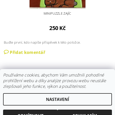
MINIPUZZLE ZAJÍC
250 Kč
Buďte první, kdo napíše příspěvek k této položce.
Přidat komentář
Používáme cookies, abychom Vám umožnili pohodlné
prohlížení webu a díky analýze provozu webu neustále
zlepšovali jeho funkce, výkon a použitelnost.
Instagram
|
Fler
|
Facebook
NASTAVENÍ
2026 © Hravokádo, všechna práva vyhrazena
Vytvořil Shoptet