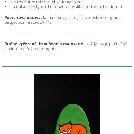
obkreslení zvířátka a jeho domalování
...a další aktivity určitě hravě vymyslíte buď vy nebo děti ;-)
Povrchová úprava:
kvalitní barvy splňující evropské normy pro
bezpečnost hraček EN 71.
------------------------------------------------------------------------
Ručně vyřezané, broušené a malované
- každý kus je jedinečný
a mírně odlišný od fotografie.