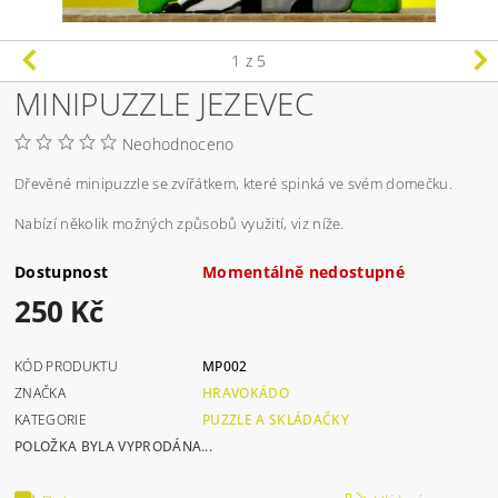
1
z 5
MINIPUZZLE JEZEVEC
Neohodnoceno
Dřevěné minipuzzle se zvířátkem, které spinká ve svém domečku.
Nabízí několik možných způsobů využití, viz níže.
Dostupnost
Momentálně nedostupné
250 Kč
KÓD PRODUKTU
MP002
ZNAČKA
HRAVOKÁDO
KATEGORIE
PUZZLE A SKLÁDAČKY
POLOŽKA BYLA VYPRODÁNA...