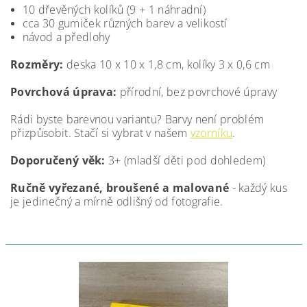
10 dřevěných kolíků (9 + 1 náhradní)
cca 30 gumiček různých barev a velikostí
návod a předlohy
Rozměry:
deska 10 x 10 x 1,8 cm, kolíky 3 x 0,6 cm
Povrchová úprava:
přírodní, bez povrchové úpravy
Rádi byste barevnou variantu? Barvy není problém
přizpůsobit. Stačí si vybrat v našem
vzorníku
.
Doporučený věk:
3+ (mladší děti pod dohledem)
Ručně vyřezané, broušené a malované
- každý kus
je jedinečný a mírně odlišný od fotografie.