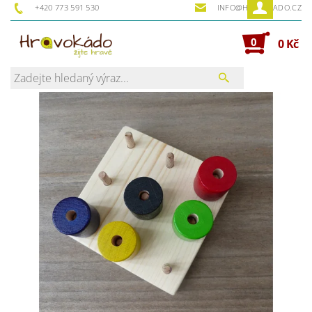
+420 773 591 530
INFO@HRAVOKADO.CZ
0
0 Kč