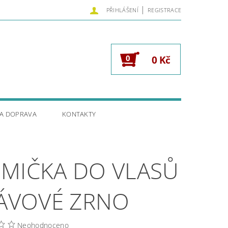
|
PŘIHLÁŠENÍ
REGISTRACE
0
0 Kč
 A DOPRAVA
KONTAKTY
MIČKA DO VLASŮ
KÁVOVÉ ZRNO
Neohodnoceno