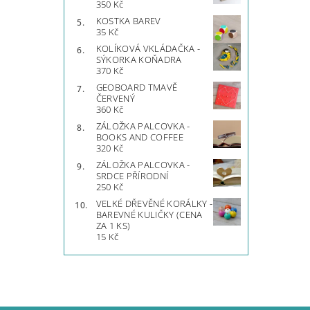
350 Kč
KOSTKA BAREV
35 Kč
KOLÍKOVÁ VKLÁDAČKA -
SÝKORKA KOŇADRA
370 Kč
GEOBOARD TMAVĚ
ČERVENÝ
360 Kč
ZÁLOŽKA PALCOVKA -
BOOKS AND COFFEE
320 Kč
ZÁLOŽKA PALCOVKA -
SRDCE PŘÍRODNÍ
250 Kč
VELKÉ DŘEVĚNÉ KORÁLKY -
BAREVNÉ KULIČKY (CENA
ZA 1 KS)
15 Kč