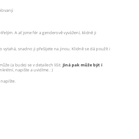
malovaný
třelým. A ať jsme fér a genderově vyvážení, klidně ji
vytahá, snadno ji přešijete na jinou. Klidně se dá použít i
může (a bude) se v detailech lišit.
Jiná pak může být i
nkrétní, napište a uvidíme. :)
 napište.