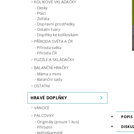
KOLÍKOVÉ VKLÁDAČKY
Desky
Ptáci
Zvířata
Dopravní prostředky
Ostatní tvary
Doplňky ke kolíkovkám
PŘÍRODA SVĚTA A ČR
Příroda světa
Příroda ČR
PUZZLE A SKLÁDAČKY
BALANČNÍ HRAČKY
Máma a mimi
Balanční sady
OSTATNÍ
HRAVÉ DOPLŇKY
VÁNOCE
PALCOVKY
POPIS
Originály (pouze 1 kus)
DISKU
Přírodní
Jednobarevné