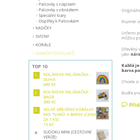
Palcovky s nápisem
Palcovky s obrázkem
Origináln
Speciální tvary
Doplňky k Palcovkám
Rozměr v
KASIČKY
Určeno pr
SVÍCNY
můžou pou
KORÁLE
Dřevěný v
GUMIČKY DO VLASŮ
jako
nár
Každá je
TOP 10
barva po
KOLÍKOVÁ VKLÁDAČKA -
DUHA
Chcete si
600 Kč
KOLÍKOVÁ VKLÁDAČKA -
Buďte prv
BAGR
390 Kč
Při
VELKÉ DŘEVĚNÉ KORÁLKY -
MIX TVARŮ A BAREV (CENA
ZA 1 KS)
15 Kč
SUDOKU MINI (CESTOVNÍ
VERZE)