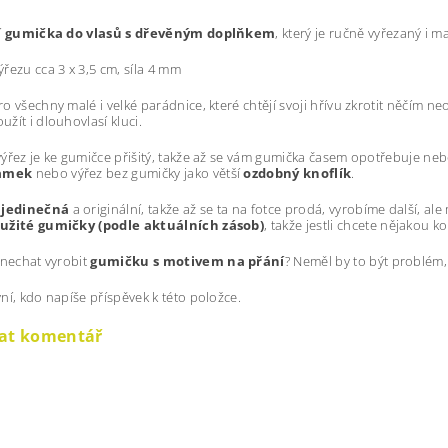
í
gumička do vlasů s dřevěným doplňkem
, který je ručně vyřezaný i 
ýřezu cca
3 x 3,5 cm
, síla 4 mm
o všechny malé i velké parádnice, které chtějí svoji hřívu zkrotit něčím neo
žít i dlouhovlasí kluci.
ýřez je ke gumičce přišitý, takže až se vám gumička časem opotřebuje nebo 
amek
nebo výřez bez gumičky jako větší
ozdobný knoflík
.
 jedinečná
a originální, takže až se ta na fotce prodá, vyrobíme další, ale 
užité gumičky (podle aktuálních zásob)
, takže jestli chcete nějakou ko
 nechat vyrobit
gumičku s motivem na přání
? Neměl by to být problém,
ní, kdo napíše příspěvek k této položce.
dat komentář