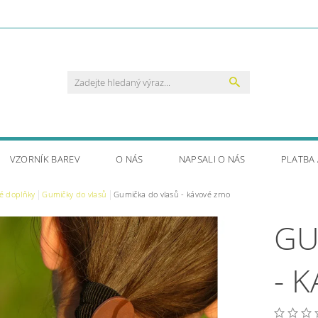
VZORNÍK BAREV
O NÁS
NAPSALI O NÁS
PLATBA
é doplňky
Gumičky do vlasů
Gumička do vlasů - kávové zrno
GU
- 