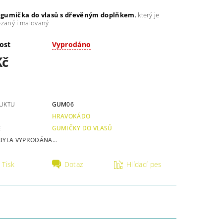
gumička do vlasů s dřevěným doplňkem
, který je
ezaný i malovaný
ost
Vyprodáno
Kč
UKTU
GUM06
HRAVOKÁDO
E
GUMIČKY DO VLASŮ
BYLA VYPRODÁNA...
Tisk
Dotaz
Hlídací pes