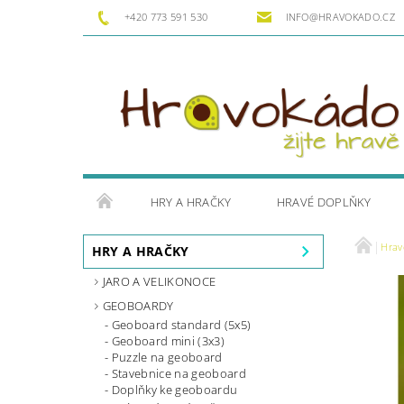
+420 773 591 530
INFO@HRAVOKADO.CZ
HRY A HRAČKY
HRAVÉ DOPLŇKY
Hrav
HRY A HRAČKY
JARO A VELIKONOCE
GEOBOARDY
Geoboard standard (5x5)
Geoboard mini (3x3)
Puzzle na geoboard
Stavebnice na geoboard
Doplňky ke geoboardu