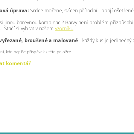
ová úprava:
Srdce mořené, svícen přírodní - obojí ošetřen
 si jinou barevnou kombinaci? Barvy není problém přizpůsobit
u. Stačí si vybrat v našem
vzorníku
.
vyřezané, broušené a malované
- každý kus je jedinečný 
ní, kdo napíše příspěvek k této položce.
dat komentář