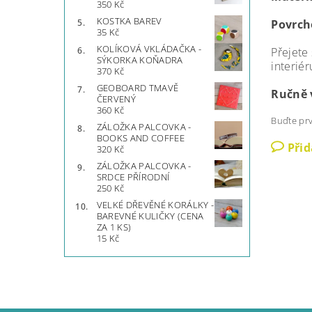
350 Kč
KOSTKA BAREV
Povrch
35 Kč
KOLÍKOVÁ VKLÁDAČKA -
Přejete
SÝKORKA KOŇADRA
interiér
370 Kč
GEOBOARD TMAVĚ
Ručně 
ČERVENÝ
360 Kč
Buďte prv
ZÁLOŽKA PALCOVKA -
BOOKS AND COFFEE
Při
320 Kč
ZÁLOŽKA PALCOVKA -
SRDCE PŘÍRODNÍ
250 Kč
VELKÉ DŘEVĚNÉ KORÁLKY -
BAREVNÉ KULIČKY (CENA
ZA 1 KS)
15 Kč