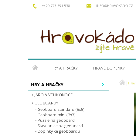
+420 773 591 530
INFO@HRAVOKADO.CZ
HRY A HRAČKY
HRAVÉ DOPLŇKY
Hrav
HRY A HRAČKY
JARO A VELIKONOCE
GEOBOARDY
Geoboard standard (5x5)
Geoboard mini (3x3)
Puzzle na geoboard
Stavebnice na geoboard
Doplňky ke geoboardu