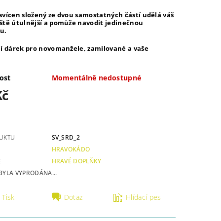
svícen složený ze dvou samostatných částí udělá váš
ště útulnější a pomůže navodit jedinečnou
ru.
ní dárek pro novomanžele, zamilované a vaše
ost
Momentálně nedostupné
Kč
UKTU
SV_SRD_2
HRAVOKÁDO
E
HRAVÉ DOPLŇKY
BYLA VYPRODÁNA...
Tisk
Dotaz
Hlídací pes