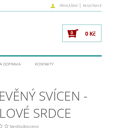
|
PŘIHLÁŠENÍ
REGISTRACE
0
0 Kč
 A DOPRAVA
KONTAKTY
EVĚNÝ SVÍCEN -
ALOVÉ SRDCE
Neohodnoceno