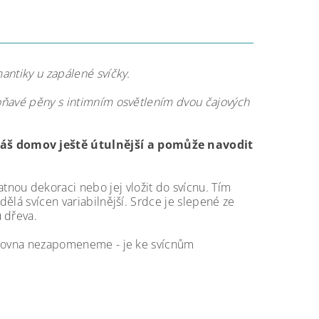
mantiky u zapálené svíčky.
 voňavé pěny s intimním osvětlením dvou čajových
váš domov ještě útulnější a pomůže navodit
atnou dekoraci nebo jej vložit do svícnu. Tím
dělá svícen variabilnější. Srdce je slepené ze
 dřeva.
ž zrovna nezapomeneme - je ke svícnům