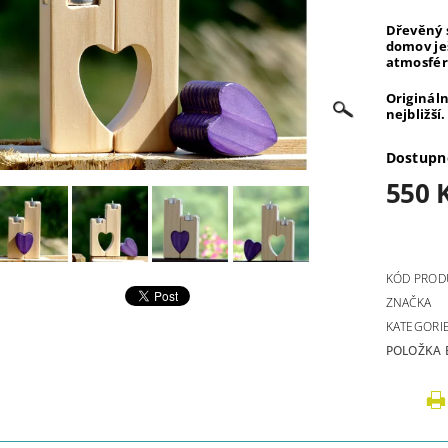
Dřevěný 
domov je
atmosfé
Originál
nejbližší.
Dostupn
550 
KÓD PROD
ZNAČKA
KATEGORI
POLOŽKA 