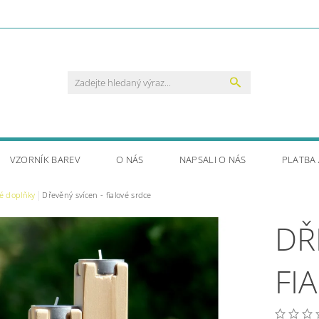
VZORNÍK BAREV
O NÁS
NAPSALI O NÁS
PLATBA
é doplňky
Dřevěný svícen - fialové srdce
DŘ
FI