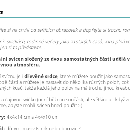
ZE
e si na chvíli od svítících obrazovek a dopřejte si trochu ro
při svíčkách, rodinné večery jako za starých časů, vana plná
 jen si to představte...
ální svícen složený ze dvou samostatných částí udělá 
ávnou atmosféru.
 svícnu je i
dřevěné srdce
, které můžete použít jako samost
obě části a můžete je nastavit do několika různých poloh, což 
zných kusů, takže každá jeho polovina má trochu jinou kresbu
 na čajovou svíčku (není běžnou součástí, ale většinou - kdy
me, abyste mohli svícen hned použít :-)
y:
4x4x14 cm a 4x4x10 cm
ál:
dřevo - masiv (smrk nebo borovice)