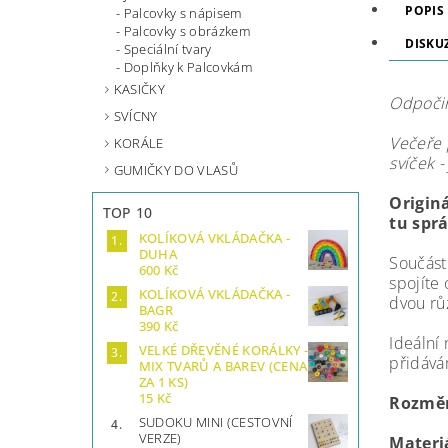
POPIS
Palcovky s nápisem
Palcovky s obrázkem
DISKU
Speciální tvary
Doplňky k Palcovkám
KASIČKY
Odpočiňt
SVÍCNY
Večeře 
KORÁLE
svíček -
GUMIČKY DO VLASŮ
Origin
TOP 10
tu spr
KOLÍKOVÁ VKLÁDAČKA -
DUHA
Součástí
600 Kč
spojíte 
KOLÍKOVÁ VKLÁDAČKA -
dvou rů
BAGR
390 Kč
Ideální
VELKÉ DŘEVĚNÉ KORÁLKY -
přidává
MIX TVARŮ A BAREV (CENA
ZA 1 KS)
15 Kč
Rozměr
SUDOKU MINI (CESTOVNÍ
VERZE)
Materi