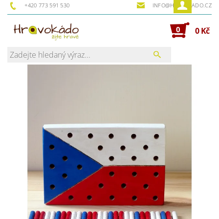
+420 773 591 530
INFO@HRAVOKADO.CZ
0
0 Kč