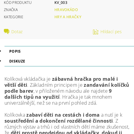
KÓD PRODUKTU
KV_003
ZNAČKA
HRAVOKÁDO
KATEGORIE
HRY A HRAČKY
Dotaz
Hlídací pes
POPIS
DISKUZE
Kolíková vkládačka je
zábavná hračka pro malé i
větší děti
. Základním principem je
zandavání kolíčků
podle barev
, v přiloženém návodu ale najdete
9
dalších tipů na využití
. Hračka je tak mnohem
univerzálnější, než se na první pohled zdá.
Kolíkovka
zabaví děti na cestách i doma
a nutí je k
soustředění a dokončení rozdělané činnosti
. Z
různých výstav a trhů i od vlastních dětí máme zkušenost,
že
děti prostě neodejdou od vkládačky, dokud ji