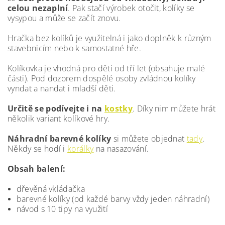
celou nezaplní
. Pak stačí výrobek otočit, kolíky se
vysypou a může se začít znovu.
Hračka bez kolíků je využitelná i jako doplněk k různým
stavebnicím nebo k samostatné hře.
Kolíkovka je vhodná pro děti od tří let (obsahuje malé
části). Pod dozorem dospělé osoby zvládnou kolíky
vyndat a nandat i mladší děti.
Určitě se podívejte i na
kostky
. Díky nim můžete hrát
několik variant kolíkové hry.
Náhradní barevné kolíky
si můžete objednat
tady
.
Někdy se hodí i
korálky
na nasazování.
Obsah balení:
dřevěná vkládačka
barevné kolíky (od každé barvy vždy jeden náhradní)
návod s 10 tipy na využití