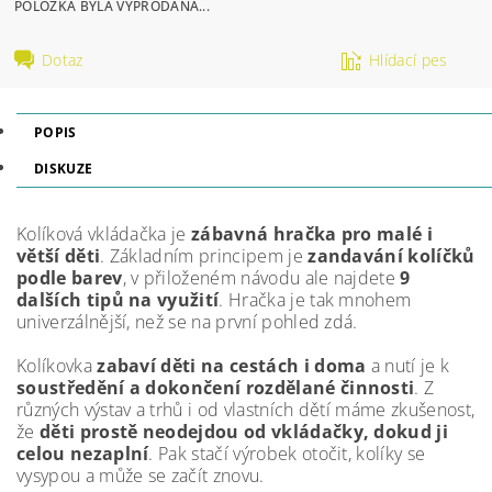
POLOŽKA BYLA VYPRODÁNA...
Dotaz
Hlídací pes
POPIS
DISKUZE
Kolíková vkládačka je
zábavná hračka pro malé i
větší děti
. Základním principem je
zandavání kolíčků
podle barev
, v přiloženém návodu ale najdete
9
dalších tipů na využití
. Hračka je tak mnohem
univerzálnější, než se na první pohled zdá.
Kolíkovka
zabaví děti na cestách i doma
a nutí je k
soustředění a dokončení rozdělané činnosti
. Z
různých výstav a trhů i od vlastních dětí máme zkušenost,
že
děti prostě neodejdou od vkládačky, dokud ji
celou nezaplní
. Pak stačí výrobek otočit, kolíky se
vysypou a může se začít znovu.