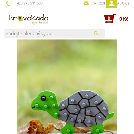
+420 773 591 530
INFO@HRAVOKADO.CZ
0
0 Kč