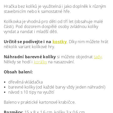
Hračka bez kolíků je využitelná i jako doplněk k různým
stavebnicím nebo k samostatné hře.
Kolíkovka je vhodná pro děti od tří let (obsahuje malé
části). Pod dozorem dospělé osoby zvládnou kolíky
vyndat a nandat i mladší děti.
Určitě se podívejte i na
kostky
. Díky nim můžete hrát
několik variant kolíkové hry.
Náhradní barevné kolíky
si můžete objednat
tady
.
Někdy se hodí i
korálky
na nasazování.
Obsah balení:
dřevěná vkládačka
barevné kolíky (od každé barvy vždy jeden náhradní)
návod s 10 tipy na využití
Baleno v praktické kartonové krabičce.
Rozměry:
15 x 8 x 1,6 cm, kolíky 3 x 0,6 cm