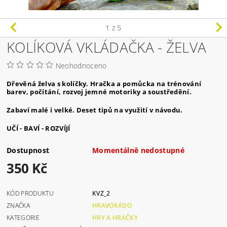
1
z 5
KOLÍKOVÁ VKLÁDAČKA - ŽELVA
Neohodnoceno
Dřevěná želva s kolíčky. Hračka a pomůcka na trénování
barev, počítání, rozvoj jemné motoriky a soustředění.
Zabaví malé i velké. Deset tipů na využití v návodu.
UČÍ - BAVÍ - ROZVÍJÍ
Dostupnost
Momentálně nedostupné
350 Kč
KÓD PRODUKTU
KVZ_2
ZNAČKA
HRAVOKÁDO
KATEGORIE
HRY A HRAČKY