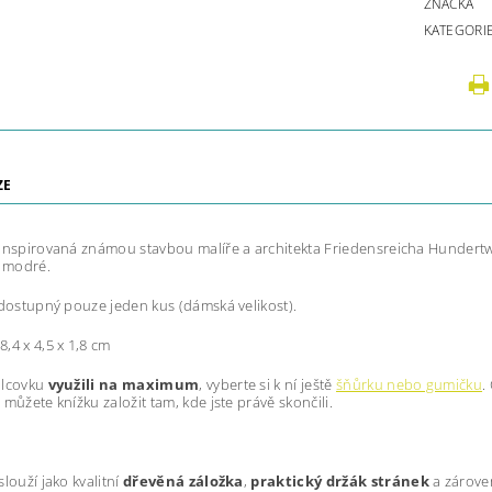
ZNAČKA
KATEGORI
ZE
inspirovaná známou stavbou malíře a architekta Friedensreicha Hundertwa
ě modré.
 dostupný pouze jeden kus (dámská velikost).
 8,4 x 4,5 x 1,8 cm
alcovku
využili na maximum
, vyberte si k ní ještě
šňůrku nebo gumičku
.
 můžete knížku založit tam, kde jste právě skončili.
louží jako kvalitní
dřevěná záložka
,
praktický držák stránek
a zároveň