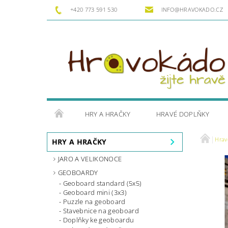
+420 773 591 530
INFO@HRAVOKADO.CZ
HRY A HRAČKY
HRAVÉ DOPLŇKY
Hrav
HRY A HRAČKY
JARO A VELIKONOCE
GEOBOARDY
Geoboard standard (5x5)
Geoboard mini (3x3)
Puzzle na geoboard
Stavebnice na geoboard
Doplňky ke geoboardu