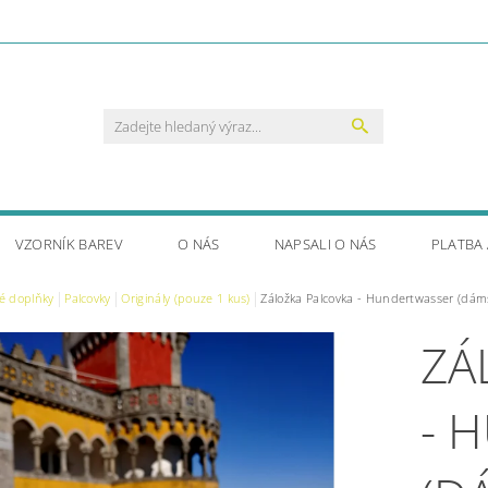
VZORNÍK BAREV
O NÁS
NAPSALI O NÁS
PLATBA
é doplňky
Palcovky
Originály (pouze 1 kus)
Záložka Palcovka - Hundertwasser (dám
ZÁ
- 