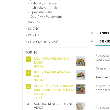
Palcovky s nápisem
Palcovky s obrázkem
Speciální tvary
Doplňky k Palcovkám
KASIČKY
SVÍCNY
POPIS
KORÁLE
DISKU
GUMIČKY DO VLASŮ
TOP 10
Palcovka 
KOLÍKOVÁ VKLÁDAČKA -
jsou čist
DUHA
600 Kč
Originál,
KOLÍKOVÁ VKLÁDAČKA -
BAGR
Rozměr
:
390 Kč
Abyste P
VELKÉ DŘEVĚNÉ KORÁLKY -
pomocí si
MIX TVARŮ A BAREV (CENA
ZA 1 KS)
15 Kč
----------
SUDOKU MINI (CESTOVNÍ
Palcovka s
VERZE)