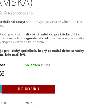
ÁMSKÁ)
Neohodnoceno
 otlačené prsty!
S touhle vychytávkou se vám bude číst
st.
louží jako kvalitní
dřevěná záložka
,
praktický držák
 zároveň je to i
originální dárek
pro čtenáře. Jde zkrátka
ý doplněk každého knihomola.
 je praktický společník, který pomáhá držet stránky
m, kde mají být.
ost
Skladem
(1 ks)
Kč
UKTU
2082