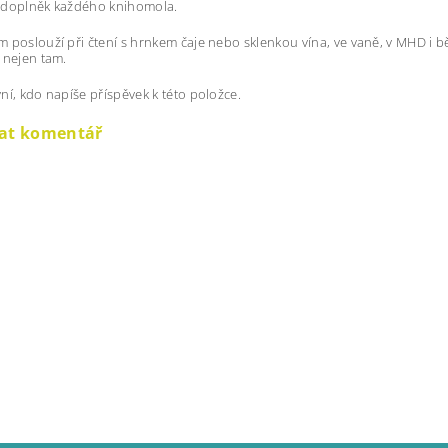
 doplněk každého knihomola.
 poslouží při čtení s hrnkem čaje nebo sklenkou vína, ve vaně, v MHD i b
 nejen tam.
ní, kdo napíše příspěvek k této položce.
dat komentář