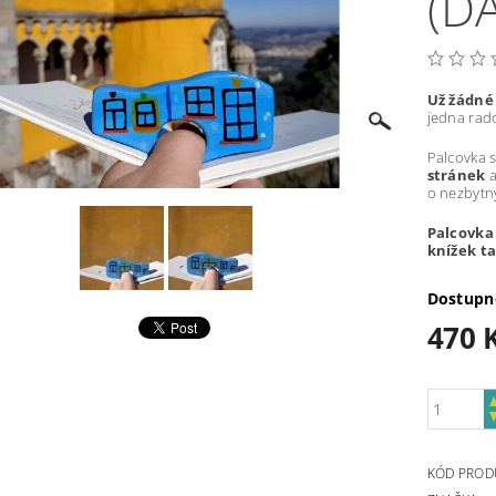
(D
Už žádné
jedna rado
Palcovka s
stránek
a
o nezbytn
Palcovka
knížek ta
Dostupn
470 
KÓD PROD