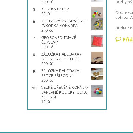
nezbytný
350 Kč
KOSTKA BAREV
Dobře vám
35 Kč
volnou. A
KOLÍKOVÁ VKLÁDAČKA -
SÝKORKA KOŇADRA
Buďte prv
370 Kč
GEOBOARD TMAVĚ
Při
ČERVENÝ
360 Kč
ZÁLOŽKA PALCOVKA -
BOOKS AND COFFEE
320 Kč
ZÁLOŽKA PALCOVKA -
SRDCE PŘÍRODNÍ
250 Kč
VELKÉ DŘEVĚNÉ KORÁLKY -
BAREVNÉ KULIČKY (CENA
ZA 1 KS)
15 Kč