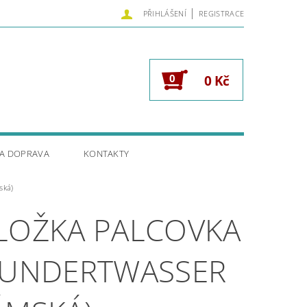
|
PŘIHLÁŠENÍ
REGISTRACE
0
0 Kč
 A DOPRAVA
KONTAKTY
ská)
LOŽKA PALCOVKA
HUNDERTWASSER