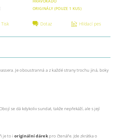
HRAVOKÁDO
E
ORIGINÁLY (POUZE 1 KUS)
Tisk
Dotaz
Hlídací pes
ssera. Je oboustranná a z každé strany trochu jiná, boky
 Obojí se dá kdykoliv sundat, takže nepřekáží, ale s její
 je to i
originální dárek
pro čtenáře. Jde zkrátka o