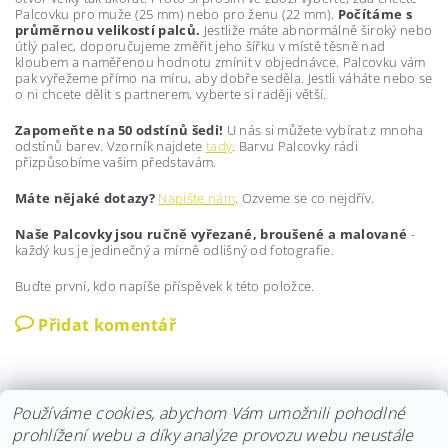
Palcovku pro muže (25 mm) nebo pro ženu (22 mm).
Počítáme s
průměrnou velikostí palců.
Jestliže máte abnormálně široký nebo
útlý palec, doporučujeme změřit jeho šířku v místě těsně nad
kloubem a naměřenou hodnotu zmínit v objednávce. Palcovku vám
pak vyřežeme přímo na míru, aby dobře seděla. Jestli váháte nebo se
o ni chcete dělit s partnerem, vyberte si raději větší.
Zapomeňte na 50 odstínů šedi!
U nás si můžete vybírat z mnoha
odstínů barev. Vzorník najdete
tady
. Barvu Palcovky rádi
přizpůsobíme vašim představám.
Máte nějaké dotazy?
Napište nám
. Ozveme se co nejdřív.
Naše Palcovky jsou ručně vyřezané, broušené a malované
-
každý kus je jedinečný a mírně odlišný od fotografie.
Buďte první, kdo napíše příspěvek k této položce.
Přidat komentář
Používáme cookies, abychom Vám umožnili pohodlné
prohlížení webu a díky analýze provozu webu neustále