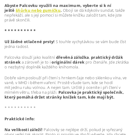
Abyste Palcovku využili na maximum, vyberte si k ní
ještě
šňůrku nebo gumičku
.
Obojí se dá kdykoliv sundat, takže
nepřekáží, ale s její pomocí si můžete knížku založit tam, kde jste
právě skončili.
* * * * * * * * * *
Už žádné otlačené prsty!
S touhle vychytávkou se vám bude číst
jedna radost.
Palcovka slouží jako kvalitní
dřevěná záložka
,
praktický držák
stránek
a zároveň je to i
originální dárek
pro čtenáře. Jde zkrátka
o nezbytný doplněk každého knihomola.
Dobře vám poslouží při čtení s hrnkem čaje nebo sklenkou vína, ve
vaně, v MHD i během vaření. Prostě všude tam, kde se hodí
mít jednu ruku volnou. A nejen tam. Určitě ji oceníte i při čtení v
mírném větru, třeba na pláži.
Palcovka je praktický společník,
který pomáhá držet stránky knížek tam, kde mají být.
* * * * * * * * * *
Praktické info:
Na velikosti záleží!
Palcovky se nejlépe drží, pokud je vyřezaný
otvor velký tak akorát. Proto si prosím ve zboží vyberte, zda chcete