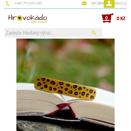
+420 773 591 530
INFO@HRAVOKADO.CZ
0
0 Kč