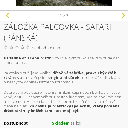
1
z 2
ZÁLOŽKA PALCOVKA - SAFARI
(PÁNSKÁ)
Neohodnoceno
Už žádné otlačené prsty!
S touhle vychytávkou se vám bude číst
jedna radost.
Palcovka slouží jako kvalitní
dřevěná záložka
,
praktický držák
stránek
a zároveň je to i
originální dárek
pro čtenáře. Jde zkrátka
o nezbytný doplněk každého knihomola.
Dobře vám poslouží při čtení s hrnkem čaje nebo sklenkou vína, ve
vaně, v MHD i během vaření. Prostě všude tam, kde se hodí mít jednu
ruku volnou. A nejen tam. Určitě ji oceníte i při čtení v mírném větru,
třeba na pláži.
Palcovka je praktický společník, který pomáhá
držet stránky knížek tam, kde mají být.
Dostupnost
Skladem
(1 ks)