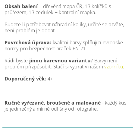
Obsah balení
= dřevěná mapa ČR, 13 kolíčků s
průřezem, 13 cedulek + kontrolní mapka.
Budete-li potřebovat náhradní kolíky, určitě se ozvěte,
není problém je dodat.
Povrchová úprava:
kvalitní barvy splňující evropské
normy pro bezpečnost hraček EN 71
Rádi byste
jinou barevnou variantu
? Barvy není
problém přizpůsobit. Stačí si vybrat v našem
vzorníku
.
Doporučený věk:
4+
------------------------------------------------------------------------
Ručně vyřezané, broušené a malované
- každý kus
je jedinečný a mírně odlišný od fotografie.