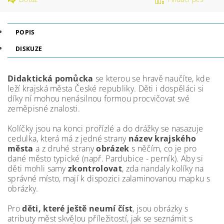
POPIS
DISKUZE
Didaktická pomůcka
se kterou se hravě naučíte, kde
leží krajská města České republiky. Děti i dospěláci si
díky ní mohou nenásilnou formou procvičovat své
zeměpisné znalosti.
Kolíčky jsou na konci prořízlé a do drážky se nasazuje
cedulka, která má z jedné strany
název krajského
města
a z druhé strany
obrázek
s něčím, co je pro
dané město typické (např. Pardubice - perník). Aby si
děti mohli samy
zkontrolovat
, zda nandaly kolíky na
správné místo, mají k dispozici zalaminovanou mapku s
obrázky.
Pro
děti, které ještě neumí číst
, jsou obrázky s
atributy měst skvělou příležitostí, jak se seznámit s