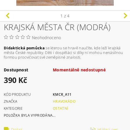
1
z 4
KRAJSKÁ MĚSTA ČR (MODRÁ)
Neohodnoceno
Didaktická pomůcka
se kterou se hravě naučíte, kde leží krajská
města České republiky. Děti i dospěláci si díky ní mohou nenásilnou
formou procvičovat své zeměpisné znalosti.
Dostupnost
Momentálně nedostupné
390 Kč
KÓD PRODUKTU
KMCR_A11
ZNAČKA
HRAVOKÁDO
KATEGORIE
OSTATNÍ
POLOŽKA BYLA VYPRODÁNA...
Dotaz
Hlídací pes