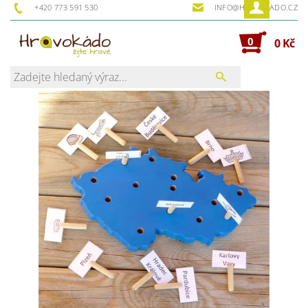
+420 773 591 530
INFO@HRAVOKADO.CZ
0
0 Kč