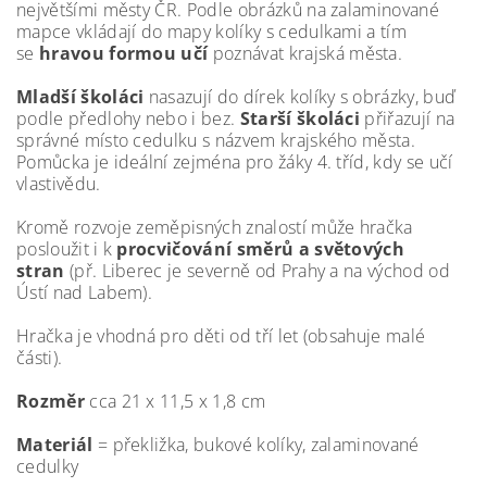
největšími městy ČR. Podle obrázků na zalaminované
mapce vkládají do mapy kolíky s cedulkami a tím
se
hravou formou učí
poznávat krajská města.
Mladší školáci
nasazují do dírek kolíky s obrázky, buď
podle předlohy nebo i bez.
Starší školáci
přiřazují na
správné místo cedulku s názvem krajského města.
Pomůcka je ideální zejména pro žáky 4. tříd, kdy se učí
vlastivědu.
Kromě rozvoje zeměpisných znalostí může hračka
posloužit i k
procvičování směrů a světových
stran
(př. Liberec je severně od Prahy a na východ od
Ústí nad Labem).
Hračka je vhodná pro děti od tří let (obsahuje malé
části).
Rozměr
cca 21 x 11,5 x 1,8 cm
Materiál
= překližka, bukové kolíky, zalaminované
cedulky