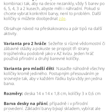
kombinaci tak, aby na desce nezanikly, vždy 5 barev po
6, 5, 4, 3 a 2 kusech, abyste měli i náhradní. Pokud si
chcete vybrat konkrétní barvy, není to problém. Další
kolíčky si můžete doobjednat
zde
.
Obsahuje návod na přeskakovanou a pár tipů na další
aktivity.
Varianta pro 2 hráče
: Sežeňte si různé vědomostní či
zábavné otázky a pokuste se propojit tři strany
trojúhelníku podobně jako v AZ kvízu. Jeden hráč
používá přírodní a druhý barevné kolíčky.
Varianta pro mladší děti
: Nasaďte náhodně všechny
kolíčky kromě jediného. Postupným přesouváním je
srovnejte tak, aby v každém řádku byla vždy jen jedna
barva.
Rozměry:
deska 14 x 14 x 1,8 cm, kolíčky 3 x 0,6 cm
Barva desky na přání
, případně i v přírodní
provedení. Základní barvy bývají skladem, vybírat ale