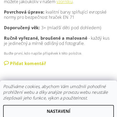
můžete jakoukoliv v našem
vzorníku
.
Povrchová úprava:
kvalitní barvy splňující evropské
normy pro bezpečnost hraček EN 71
Doporučený věk:
3+ (mladší děti pod dohledem)
Ručně vyřezané, broušené a malované
- každý kus
je jedinečný a mírně odlišný od fotografie
.
Buďte první, kdo napíše příspěvek k této položce.
Přidat komentář
Používáme cookies, abychom Vám umožnili pohodlné
prohlížení webu a díky analýze provozu webu neustále
zlepšovali jeho funkce, výkon a použitelnost.
Instagram
|
Fler
|
Facebook
NASTAVENÍ