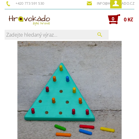
+420 773 591 530
INFO@HRAVOKADO.CZ
0
0 Kč