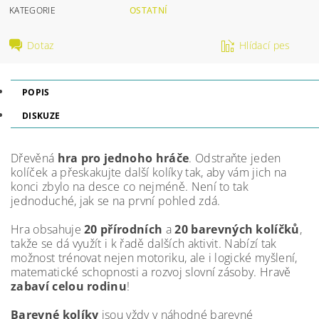
KATEGORIE
OSTATNÍ
Dotaz
Hlídací pes
POPIS
DISKUZE
Dřevěná
hra pro jednoho hráče
. Odstraňte jeden
kolíček a přeskakujte další kolíky tak, aby vám jich na
konci zbylo na desce co nejméně. Není to tak
jednoduché, jak se na první pohled zdá.
Hra obsahuje
20 přírodních
a
20 barevných kolíčků
,
takže se dá využít i k řadě dalších aktivit. Nabízí tak
možnost trénovat nejen motoriku, ale i logické myšlení,
matematické schopnosti a rozvoj slovní zásoby. Hravě
zabaví celou rodinu
!
Barevné kolíky
jsou vždy v náhodné barevné