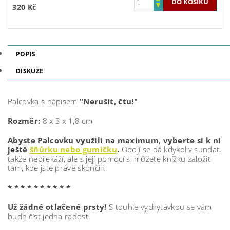
320 Kč
POPIS
DISKUZE
Palcovka s nápisem
"Nerušit, čtu!"
Rozměr:
8 x 3 x 1,8 cm
Abyste Palcovku využili na maximum, vyberte si k ní
ještě
šňůrku nebo gumičku
.
Obojí se dá kdykoliv sundat,
takže nepřekáží, ale s její pomocí si můžete knížku založit
tam, kde jste právě skončili.
* * * * * * * * * *
Už žádné otlačené prsty!
S touhle vychytávkou se vám
bude číst jedna radost.