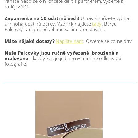
váháte nebo se o ni chcete dělit s partnerem, vyberte si
raději větší.
Zapomeňte na 50 odstínů šedi!
U nás si můžete vybírat
z mnoha odstínů barev. Vzorník najdete
tady
. Barvu
Palcovky rádi přizpůsobíme vašim představám.
Máte nějaké dotazy?
Napište nám
. Ozveme se co nejdřív.
Naše Palcovky jsou ručně vyřezané, broušené a
malované
- každý kus je jedinečný a mírně odlišný od
fotografie.