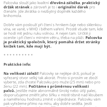
Palcovka slouží jako kvalitní
dřevěná záložka
,
praktický
držák stránek
a zároveň je to i
originální dárek
pro
čtenáře. Jde zkrátka o nezbytný doplněk každého
knihomola.
Dobře vám poslouží při čtení s hrnkem čaje nebo sklenkou
vína, ve vaně, v MHD i během vaření. Prostě všude tam, kde
se hodí mít jednu ruku volnou. A nejen tam. Určitě ji
oceníte i při čtení v mírném větru, třeba na pláži.
Palcovka
je praktický společník, který pomáhá držet stránky
knížek tam, kde mají být.
* * * * * * * * * *
Praktické info:
Na velikosti záleží!
Palcovky se nejlépe drží, pokud je
vyřezaný otvor velký tak akorát. Proto si prosím ve zboží
vyberte, zda chcete Palcovku pro muže (25 mm) nebo pro
ženu (22 mm).
Počítáme s průměrnou velikostí
palců.
Jestliže máte abnormálně široký nebo útlý palec,
doporučujeme změřit jeho šířku v místě těsně nad kloubem
a naměřenou hodnotu zmínit v objednávce. Palcovku vám
pak vyřežeme přímo na míru, aby dobře seděla. Jestli