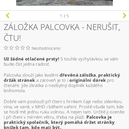
1
z 5
ZÁLOŽKA PALCOVKA - NERUŠIT,
ČTU!
Neohodnoceno
Už žádné otlačené prsty!
S touhle vychytávkou se vám
bude číst jedna radost.
Palcovka slouží jako kvalitní
dřevěná záložka
,
praktický
držák stránek
a zároveň je to i
originální dárek
pro
čtenáře. Jde zkrátka o nezbytný doplněk každého
knihomola.
Dobře vám poslouží při čtení s hrnkem čaje nebo sklenkou
vína, ve vaně, v MHD i během vaření. Prostě všude tam, kde
se hodí mít jednu ruku volnou. A nejen tam. Určitě ji oceníte
i při čtení v mírném větru, třeba na pláži.
Palcovka je
praktický společník, který pomáhá držet stránky
knížek tam, kde mají být.