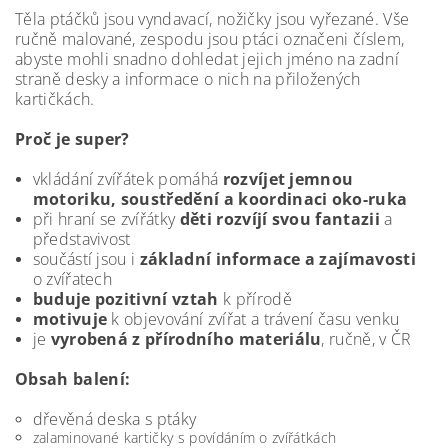
Těla ptáčků jsou vyndavací, nožičky jsou vyřezané.
Vše
ručně malované, zespodu jsou ptáci označeni číslem,
abyste mohli snadno dohledat jejich jméno na zadní
straně desky a informace o nich na přiložených
kartičkách.
Proč je super?
vkládání zvířátek pomáhá
rozvíjet jemnou
motoriku, soustředění a koordinaci oko-ruka
při hraní se zvířátky
děti rozvíjí svou fantazii
a
představivost
součástí jsou i
základní informace a zajímavosti
o zvířatech
buduje pozitivní vztah
k přírodě
motivuje
k objevování zvířat a trávení času venku
je
vyrobená z přírodního materiálu
, ručně, v ČR
Obsah balení:
dřevěná deska s ptáky
zalaminované kartičky s povídáním o zvířátkách