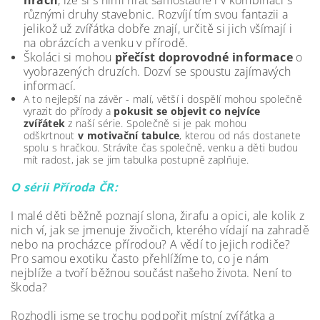
hrách
, lze si s nimi hrát samostatně i v kombinaci s
různými druhy stavebnic. Rozvíjí tím svou fantazii a
jelikož už zvířátka dobře znají, určitě si jich všímají i
na obrázcích a venku v přírodě.
Školáci si mohou
přečíst doprovodné informace
o
vyobrazených druzích. Dozví se spoustu zajímavých
informací.
A to nejlepší na závěr - malí, větší i dospělí mohou společně
vyrazit do přírody a
pokusit se objevit co nejvíce
zvířátek
z naší série. Společně si je pak mohou
odškrtnout
v motivační tabulce
, kterou od nás dostanete
spolu s hračkou. Strávíte čas společně, venku a děti budou
mít radost, jak se jim tabulka postupně zaplňuje.
O sérii Příroda ČR:
I malé děti běžně poznají slona, žirafu a opici, ale kolik z
nich ví, jak se jmenuje živočich, kterého vídají na zahradě
nebo na procházce přírodou? A vědí to jejich rodiče?
Pro samou exotiku často přehlížíme to, co je nám
nejblíže a tvoří běžnou součást našeho života. Není to
škoda?
Rozhodli jsme se trochu podpořit místní zvířátka a