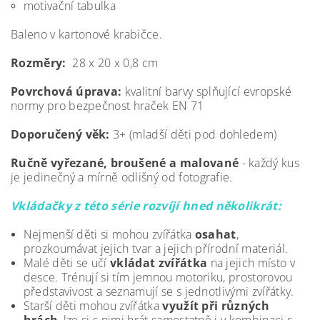
motivační tabulka
Baleno v kartonové krabičce.
Rozměry:
28 x 20 x 0,8 cm
Povrchová úprava:
kvalitní barvy splňující evropské
normy pro bezpečnost hraček EN 71
Doporučený věk:
3+ (mladší děti pod dohledem)
Ručně vyřezané, broušené a malované
- každý kus
je jedinečný a mírně odlišný od fotografie.
Vkládačky z této série rozvíjí hned několikrát:
Nejmenší děti si mohou zvířátka
osahat
,
prozkoumávat jejich tvar a jejich přírodní materiál.
Malé děti se učí
vkládat zvířátka
na jejich místo v
desce. Trénují si tím jemnou motoriku, prostorovou
představivost a seznamují se s jednotlivými zvířátky.
Starší děti mohou zvířátka
využít při různých