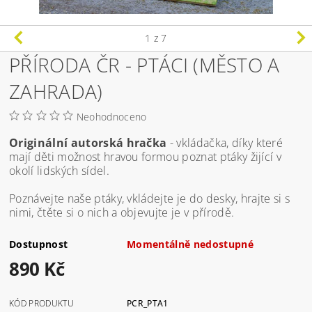
1
z 7
PŘÍRODA ČR - PTÁCI (MĚSTO A
ZAHRADA)
Neohodnoceno
Originální autorská hračka
- vkládačka, díky které
mají děti možnost hravou formou poznat ptáky žijící v
okolí lidských sídel.
Poznávejte naše ptáky, vkládejte je do desky, hrajte si s
nimi, čtěte si o nich a objevujte je v přírodě.
Dostupnost
Momentálně nedostupné
890 Kč
KÓD PRODUKTU
PCR_PTA1