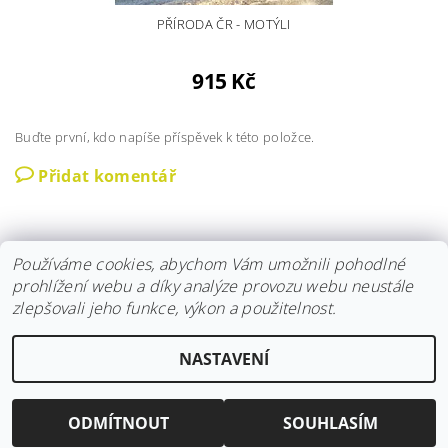
PŘÍRODA ČR - MOTÝLI
915 Kč
Buďte první, kdo napíše příspěvek k této položce.
Přidat komentář
Používáme cookies, abychom Vám umožnili pohodlné
prohlížení webu a díky analýze provozu webu neustále
zlepšovali jeho funkce, výkon a použitelnost.
Instagram
|
Fler
|
Facebook
NASTAVENÍ
2026 © Hravokádo, všechna práva vyhrazena
Vytvořil Shoptet
ODMÍTNOUT
SOUHLASÍM