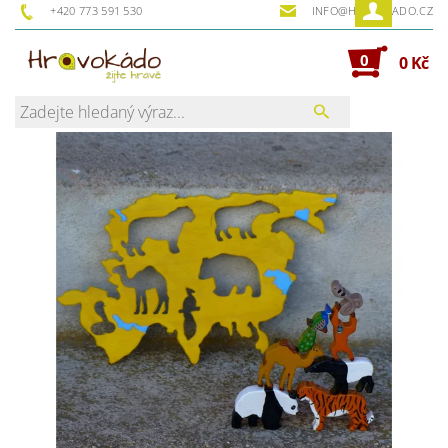
+420 773 591 530
INFO@HRAVOKADO.CZ
0
0 Kč