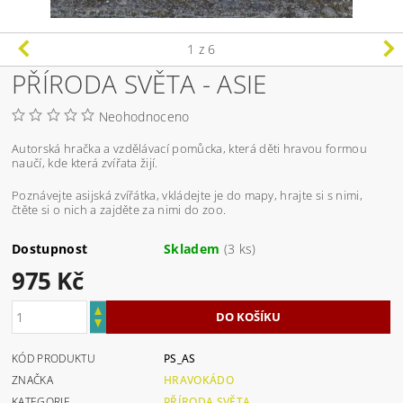
1
z 6
PŘÍRODA SVĚTA - ASIE
Neohodnoceno
Autorská hračka a vzdělávací pomůcka, která děti hravou formou
naučí, kde která zvířata žijí.
Poznávejte asijská zvířátka, vkládejte je do mapy, hrajte si s nimi,
čtěte si o nich a zajděte za nimi do zoo.
Dostupnost
Skladem
(3 ks)
975 Kč
KÓD PRODUKTU
PS_AS
ZNAČKA
HRAVOKÁDO
KATEGORIE
PŘÍRODA SVĚTA