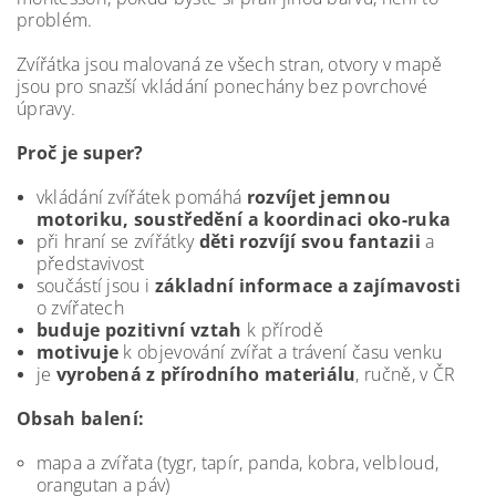
problém.
Zvířátka jsou malovaná ze všech stran, otvory v mapě
jsou pro snazší vkládání ponechány bez povrchové
úpravy.
Proč je super?
vkládání zvířátek pomáhá
rozvíjet jemnou
motoriku, soustředění a koordinaci oko-ruka
při hraní se zvířátky
děti rozvíjí svou fantazii
a
představivost
součástí jsou i
základní informace a zajímavosti
o zvířatech
buduje pozitivní vztah
k přírodě
motivuje
k objevování zvířat a trávení času venku
je
vyrobená z přírodního materiálu
, ručně, v ČR
Obsah balení:
mapa a zvířata (tygr, tapír, panda, kobra, velbloud,
orangutan a páv)