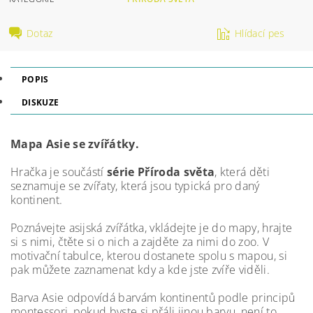
Dotaz
Hlídací pes
POPIS
DISKUZE
Mapa Asie se zvířátky.
Hračka je součástí
série Příroda světa
, která děti
seznamuje se zvířaty, která jsou typická pro daný
kontinent.
Poznávejte asijská zvířátka, vkládejte je do mapy, hrajte
si s nimi, čtěte si o nich a zajděte za nimi do zoo. V
motivační tabulce, kterou dostanete spolu s mapou, si
pak můžete zaznamenat kdy a kde jste zvíře viděli.
Barva Asie odpovídá barvám kontinentů podle principů
montessori, pokud byste si přáli jinou barvu, není to