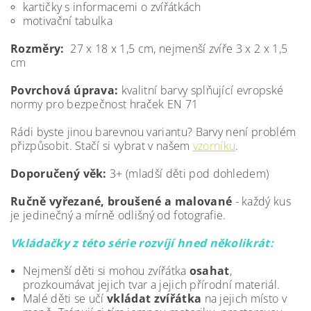
kartičky s informacemi o zvířátkách
motivační tabulka
Rozměry:
27 x 18 x 1,5 cm,
nejmenší zvíře 3 x 2 x 1,5
cm
Povrchová úprava:
kvalitní barvy splňující evropské
normy pro bezpečnost hraček EN 71
Rádi byste jinou barevnou variantu? Barvy není problém
přizpůsobit. Stačí si vybrat v našem
vzorníku
.
Doporučený věk:
3+ (mladší děti pod dohledem)
Ručně vyřezané, broušené a malované
- každý kus
je jedinečný a mírně odlišný od fotografie.
Vkládačky z této série rozvíjí hned několikrát:
Nejmenší děti si mohou zvířátka
osahat
,
prozkoumávat jejich tvar a jejich přírodní materiál.
Malé děti se učí
vkládat zvířátka
na jejich místo v