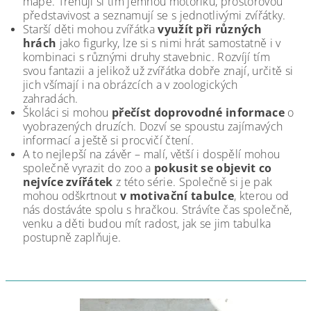
mapě. Trénují si tím jemnou motoriku, prostorovou
představivost a seznamují se s jednotlivými zvířátky.
Starší děti mohou zvířátka
využít při různých
hrách
jako figurky, lze si s nimi hrát samostatně i v
kombinaci s různými druhy stavebnic. Rozvíjí tím
svou fantazii a jelikož už zvířátka dobře znají, určitě si
jich všímají i na obrázcích a v zoologických
zahradách.
Školáci si mohou
přečíst doprovodné informace
o
vyobrazených druzích. Dozví se spoustu zajímavých
informací a ještě si procvičí čtení.
A to nejlepší na závěr – malí, větší i dospělí mohou
společně vyrazit do zoo a
pokusit se objevit co
nejvíce zvířátek
z této série. Společně si je pak
mohou odškrtnout
v motivační tabulce
, kterou od
nás dostáváte spolu s hračkou. Strávíte čas společně,
venku a děti budou mít radost, jak se jim tabulka
postupně zaplňuje.