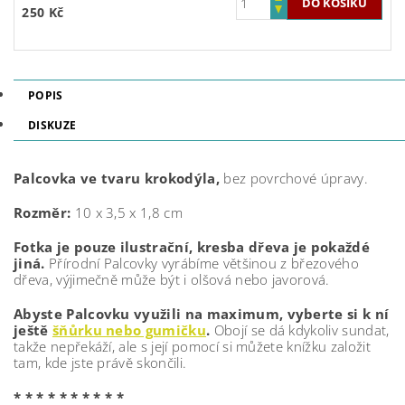
250 Kč
POPIS
DISKUZE
Palcovka ve tvaru krokodýla,
bez povrchové úpravy.
Rozměr:
10 x 3,5 x 1,8 cm
Fotka je pouze ilustrační, kresba dřeva je pokaždé
jiná.
Přírodní Palcovky vyrábíme většinou z březového
dřeva, výjimečně může být i olšová nebo javorová.
Abyste Palcovku využili na maximum, vyberte si k ní
ještě
šňůrku nebo gumičku
.
Obojí se dá kdykoliv sundat,
takže nepřekáží, ale s její pomocí si můžete knížku založit
tam, kde jste právě skončili.
* * * * * * * * * *