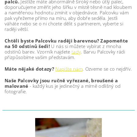
palců.
Jestliže máte abnormálně široký nebo útlý palec,
doporučujeme změřit jeho šířku v místě těsně nad kloubem
a naměřenou hodnotu zmínit v objednávce. Palcovku vám
pak vyřežeme přímo na míru, aby dobře seděla. Jestli
váháte nebo se o ni chcete dělit s partnerem, vyberte si
raději větší.
Chtěli byste Palcovku raději barevnou? Zapomeňte
na 50 odstínů šedi!
U nás si můžete vybírat z mnoha
odstínů barev. Vzorník najdete
tady
. Barvu Palcovky rádi
přizpůsobíme vašim představám.
Máte nějaké dotazy?
Napište nám
. Ozveme se co nejdřív.
Naše Palcovky jsou ručně vyřezané, broušené a
malované
- každý kus je jedinečný a mírně odlišný od
fotografie.