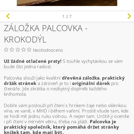
1
z 7
ZÁLOŽKA PALCOVKA -
KROKODÝL
Neohodnoceno
Už žádné otlačené prsty!
S touhle vychytávkou se vám
bude číst jedna radost.
Palcovka slouží jako kvalitní
dřevěná záložka
,
praktický
držák stránek
a zároveň je to i
originální dárek
pro
čtenáře. Jde zkrátka o nezbytný doplněk každého
knihomola.
Dobře vám poslouží při čtení s hrnkem čaje nebo sklenkou
vína, ve vaně, v MHD i během vaření. Prostě všude tam, kde
se hodí mít jednu ruku volnou. A nejen tam. Určitě ji oceníte
i při čtení v mírném větru, třeba na pláži.
Palcovka je
praktický společník, který pomáhá držet stránky
knížek tam, kde mají být.