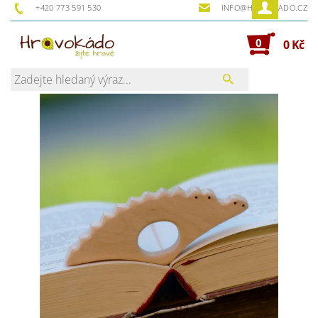
+420 773 591 530
INFO@HRAVOKADO.CZ
0
0 Kč