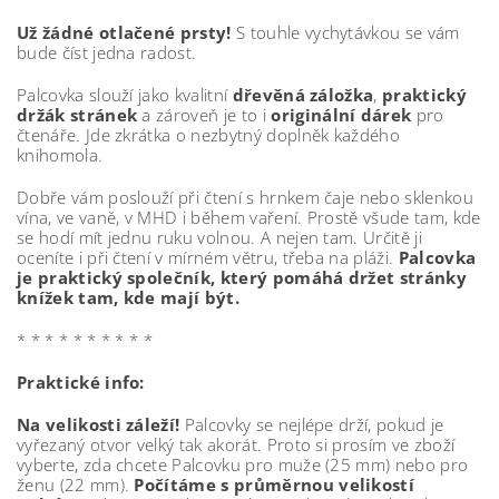
Už žádné otlačené prsty!
S touhle vychytávkou se vám
bude číst jedna radost.
Palcovka slouží jako kvalitní
dřevěná záložka
,
praktický
držák stránek
a zároveň je to i
originální dárek
pro
čtenáře. Jde zkrátka o nezbytný doplněk každého
knihomola.
Dobře vám poslouží při čtení s hrnkem čaje nebo sklenkou
vína, ve vaně, v MHD i během vaření. Prostě všude tam, kde
se hodí mít jednu ruku volnou. A nejen tam. Určitě ji
oceníte i při čtení v mírném větru, třeba na pláži.
Palcovka
je praktický společník, který pomáhá držet stránky
knížek tam, kde mají být.
* * * * * * * * * *
Praktické info:
Na velikosti záleží!
Palcovky se nejlépe drží, pokud je
vyřezaný otvor velký tak akorát. Proto si prosím ve zboží
vyberte, zda chcete Palcovku pro muže (25 mm) nebo pro
ženu (22 mm).
Počítáme s průměrnou velikostí