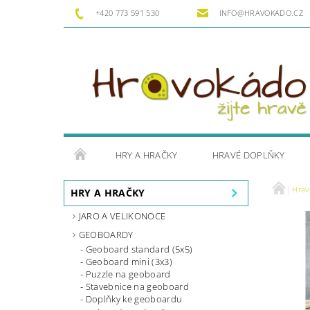
+420 773 591 530
INFO@HRAVOKADO.CZ
HRY A HRAČKY
HRAVÉ DOPLŇKY
Hrav
HRY A HRAČKY
JARO A VELIKONOCE
GEOBOARDY
Geoboard standard (5x5)
Geoboard mini (3x3)
Puzzle na geoboard
Stavebnice na geoboard
Doplňky ke geoboardu