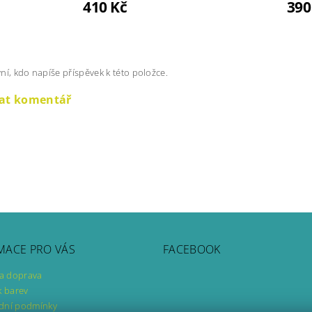
410 Kč
390
ní, kdo napíše příspěvek k této položce.
dat komentář
MACE PRO VÁS
FACEBOOK
 a doprava
k barev
dní podmínky