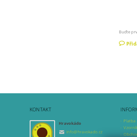
Buďte prv
Při
KONTAKT
INFOR
Platba
Hravokádo
Vzorní
info
@
hravokado.cz
Obcho