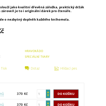
slouží jako kvalitní dřevěná záložka, praktický držák
 zároveň je to i originální dárek pro čtenáře.
jde o nezbytný doplněk každého knihomola.
Kč
HRAVOKÁDO
E
SPECIÁLNÍ TVARY
Tisk
Dotaz
Hlídací pes
dnů
370 Kč
dnů
370 Kč