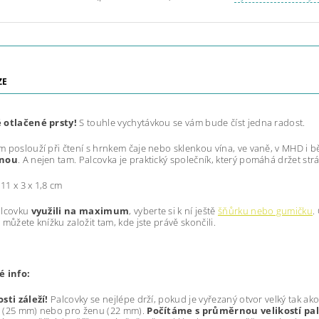
ZE
 otlačené prsty!
S touhle vychytávkou se vám bude číst jedna radost.
 poslouží při čtení s hrnkem čaje nebo sklenkou vína, ve vaně, v MHD i b
lnou
. A nejen tam. Palcovka je praktický společník, který pomáhá držet strá
:
11 x 3 x 1,8 cm
alcovku
využili na maximum
, vyberte si k ní ještě
šňůrku nebo gumičku
.
 můžete knížku založit tam, kde jste právě skončili.
é info:
sti záleží!
Palcovky se nejlépe drží, pokud je vyřezaný otvor velký tak ako
 (25 mm) nebo pro ženu (22 mm).
Počítáme s průměrnou velikostí pal