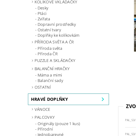
KOLÍKOVÉ VKLÁDAČKY
Desky
Ptáci
Zvířata
Dopravní prostředky
Ostatní tvary
Doplňky ke kolíkovkám
PŘÍRODA SVĚTA A ČR
Příroda světa
Příroda ČR
PUZZLE A SKLÁDAČKY
BALANČNÍ HRAČKY
Máma a mimi
Balanční sady
OSTATNÍ
HRAVÉ DOPLŇKY
ZVO
VÁNOCE
PALCOVKY
PAL_S3/
Originály (pouze 1 kus)
Přírodní
Jednobarevné
PAL_S3/