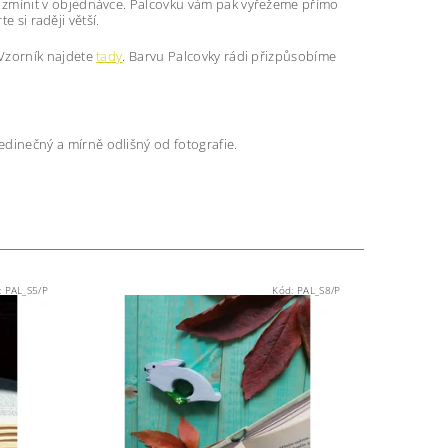
zmínit v objednávce. Palcovku vám pak vyřežeme přímo
e si raději větší.
 Vzorník najdete
tady
. Barvu Palcovky rádi přizpůsobíme
jedinečný a mírně odlišný od fotografie.
:
PAL_S5/P
Kód:
PAL_S8/P