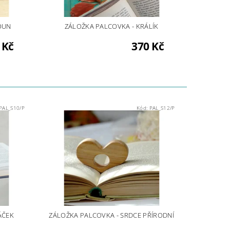
OUN
ZÁLOŽKA PALCOVKA - KRÁLÍK
 Kč
370 Kč
PAL_S10/P
Kód:
PAL_S12/P
ÁČEK
ZÁLOŽKA PALCOVKA - SRDCE PŘÍRODNÍ