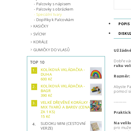
Palcovky s nápisem
Palcovky s obrázkem
Speciální tvary
Doplňky k Palcovkám
POPIS
KASIČKY
DISKU
SVÍCNY
KORÁLE
GUMIČKY DO VLASŮ
Už žádné
Dobře vám
TOP 10
ruku vo
KOLÍKOVÁ VKLÁDAČKA -
DUHA
Rozměr
600 Kč
KOLÍKOVÁ VKLÁDAČKA -
Abyste P
BAGR
pomocí si
390 Kč
----------
VELKÉ DŘEVĚNÉ KORÁLKY -
MIX TVARŮ A BAREV (CENA
ZA 1 KS)
Praktick
15 Kč
Na veliko
SUDOKU MINI (CESTOVNÍ
pro muže
VERZE)