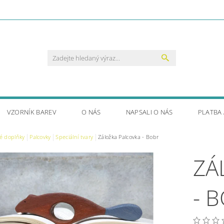
VZORNÍK BAREV
O NÁS
NAPSALI O NÁS
PLATBA
é doplňky
Palcovky
Speciální tvary
Záložka Palcovka - Bobr
ZÁ
- 