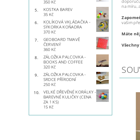
doporuču
350 Kč
na míru, a
KOSTKA BAREV
35 Kč
Zapomeňt
KOLÍKOVÁ VKLÁDAČKA -
vašim př
SÝKORKA KOŇADRA
370 Kč
Máte ně
GEOBOARD TMAVĚ
ČERVENÝ
Všechny 
360 Kč
ZÁLOŽKA PALCOVKA -
BOOKS AND COFFEE
SOU
320 Kč
ZÁLOŽKA PALCOVKA -
SRDCE PŘÍRODNÍ
250 Kč
VELKÉ DŘEVĚNÉ KORÁLKY -
BAREVNÉ KULIČKY (CENA
ZA 1 KS)
15 Kč