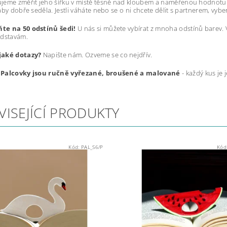
jeme změřit jeho šířku v místě těsně nad kloubem a naměřenou hodnotu 
by dobře seděla. Jestli váháte nebo se o ni chcete dělit s partnerem, vybert
e na 50 odstínů šedi!
U nás si můžete vybírat z mnoha odstínů barev.
edstavám.
jaké dotazy?
Napište nám. Ozveme se co nejdřív.
Palcovky jsou ručně vyřezané, broušené a malované
- každý kus je 
VISEJÍCÍ PRODUKTY
Kód:
PAL_S6/P
Kód