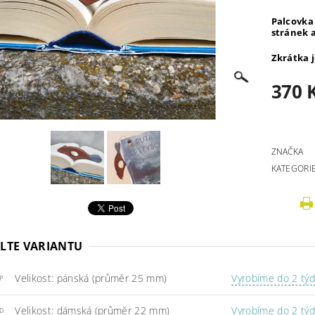
Palcovka 
stránek a
Zkrátka 
370 
ZNAČKA
KATEGORI
LTE VARIANTU
Velikost: pánská (průměr 25 mm)
Vyrobíme do 2 tý
P
Velikost: dámská (průměr 22 mm)
Vyrobíme do 2 tý
D