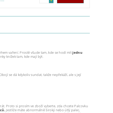
ěhem vaření. Prostě všude tam, kde se hodí mít
jednu
nky knížek tam, kde mají být.
 Obojí se dá kdykoliv sundat, takže nepřekáží, ale s její
rát. Proto si prosím ve zboží vyberte, zda chcete Palcovku
ců.
Jestliže máte abnormálně široký nebo útlý palec,