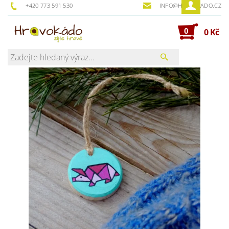
+420 773 591 530
INFO@HRAVOKADO.CZ
0
0 Kč