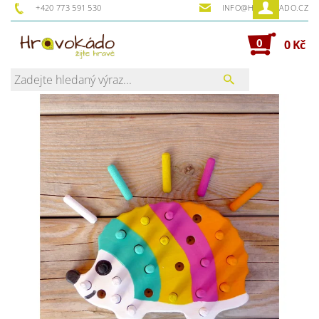
+420 773 591 530
INFO@HRAVOKADO.CZ
0
0 Kč