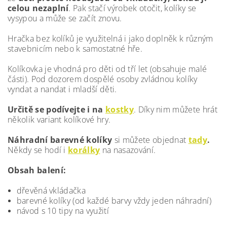
celou nezaplní
. Pak stačí výrobek otočit, kolíky se
vysypou a může se začít znovu.
Hračka bez kolíků je využitelná i jako doplněk k různým
stavebnicím nebo k samostatné hře.
Kolíkovka je vhodná pro děti od tří let (obsahuje malé
části). Pod dozorem dospělé osoby zvládnou kolíky
vyndat a nandat i mladší děti.
Určitě se podívejte i na
kostky
. Díky nim můžete hrát
několik variant kolíkové hry.
Náhradní barevné kolíky
si můžete objednat
tady
.
Někdy se hodí i
korálky
na nasazování.
Obsah balení:
dřevěná vkládačka
barevné kolíky (od každé barvy vždy jeden náhradní)
návod s 10 tipy na využití