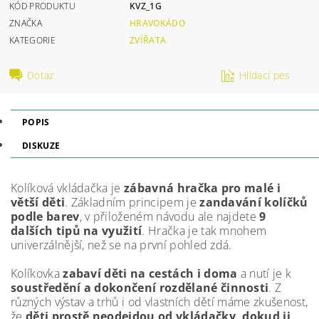
KÓD PRODUKTU
KVZ_1G
ZNAČKA
HRAVOKÁDO
KATEGORIE
ZVÍŘATA
Dotaz
Hlídací pes
POPIS
DISKUZE
Kolíková vkládačka je
zábavná hračka pro malé i
větší děti
. Základním principem je
zandavání kolíčků
podle barev
, v přiloženém návodu ale najdete
9
dalších tipů na využití
. Hračka je tak mnohem
univerzálnější, než se na první pohled zdá.
Kolíkovka
zabaví děti na cestách i doma
a nutí je k
soustředění a dokončení rozdělané činnosti
. Z
různých výstav a trhů i od vlastních dětí máme zkušenost,
že
děti prostě neodejdou od vkládačky, dokud ji