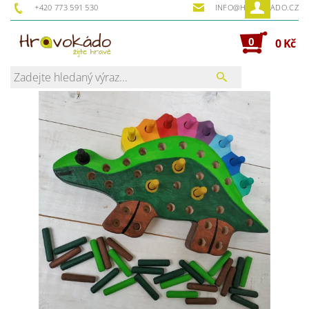
+420 773 591 530
INFO@HRAVOKADO.CZ
0
0 Kč