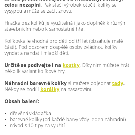
celou nezaplní
. Pak stačí výrobek otočit, kolíky se
vysypou a může se začít znovu.
Hračka bez kolíků je využitelná i jako doplněk k různým
stavebnicím nebo k samostatné hře.
Kolíkovka je vhodná pro děti od tří let (obsahuje malé
části). Pod dozorem dospělé osoby zvládnou kolíky
vyndat a nandat i mladší děti.
Určitě se podívejte i na
kostky
. Díky nim můžete hrát
několik variant kolíkové hry.
Náhradní barevné kolíky
si můžete objednat
tady
.
Někdy se hodí i
korálky
na nasazování.
Obsah balení:
dřevěná vkládačka
barevné kolíky (od každé barvy vždy jeden náhradní)
návod s 10 tipy na využití