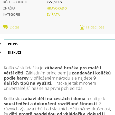
KÓD PRODUKTU
KVZ_STEG
ZNAČKA
HRAVOKÁDO
KATEGORIE
ZVÍŘATA
Dotaz
Hlídací pes
POPIS
DISKUZE
Kolíková vkládačka je
zábavná hračka pro malé i
větší děti
. Základním principem je
zandavání kolíčků
podle barev
, v přiloženém návodu ale najdete
9
dalších tipů na využití
. Hračka je tak mnohem
univerzálnější, než se na první pohled zdá.
Kolíkovka
zabaví děti na cestách i doma
a nutí je k
soustředění a dokončení rozdělané činnosti
. Z
různých výstav a trhů i od vlastních dětí máme zkušenost,
že
děti prostě neodejdou od vkládačky, dokud ji