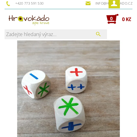
+420 773 591 530
INFO@HRAVOKADO.CZ
0
0 Kč