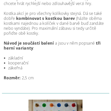
chcete hrát rychlejší nebo zdlouhavější verzi hry.
Kostka akcí je pro všechny kolíkovky stejná. Dá se také
dobře
kombinovat s kostkou barev
(házíte oběma
kostkami najednou a kolíček v dané barvě buď zandáte
nebo vyndáte). Pro maximální zábavu si tedy určitě
pořiďte obě kostky.
Návod je součástí balení
a jsou v něm popsané
tři
herní varianty
:
základní
kooperační
zákeřná
Rozměr:
2,5 cm