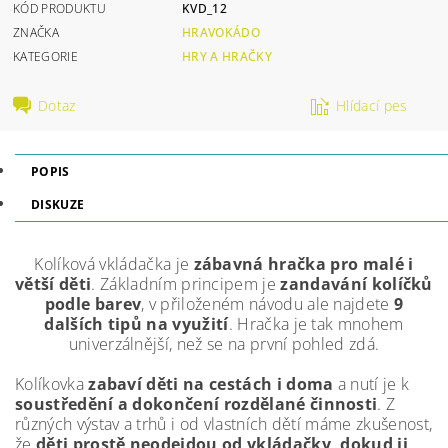
KÓD PRODUKTU
KVD_12
ZNAČKA
HRAVOKÁDO
KATEGORIE
HRY A HRAČKY
Dotaz
Hlídací pes
POPIS
DISKUZE
Kolíková vkládačka je
zábavná hračka pro malé i
větší děti
. Základním principem je
zandavání kolíčků
podle barev
, v přiloženém návodu ale najdete
9
dalších tipů na využití
. Hračka je tak mnohem
univerzálnější, než se na první pohled zdá.
Kolíkovka
zabaví děti na cestách i doma
a nutí je k
soustředění a dokončení rozdělané činnosti
. Z
různých výstav a trhů i od vlastních dětí máme zkušenost,
že
děti prostě neodejdou od vkládačky, dokud ji