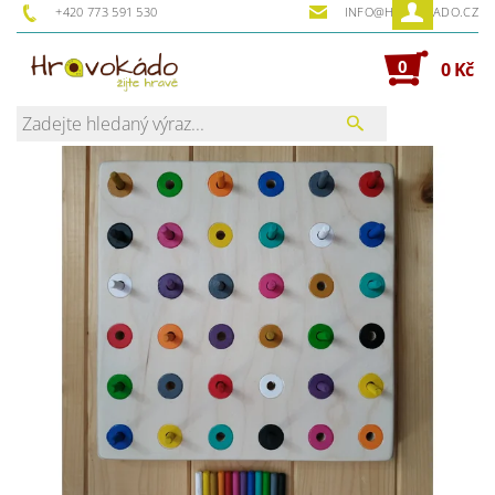
+420 773 591 530
INFO@HRAVOKADO.CZ
0
0 Kč