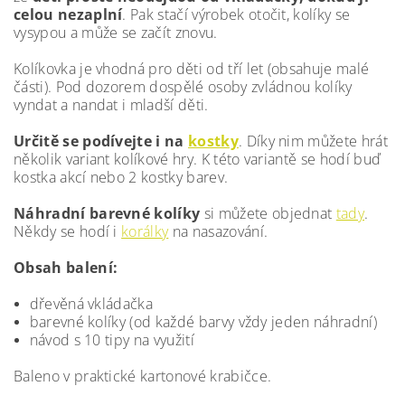
celou nezaplní
. Pak stačí výrobek otočit, kolíky se
vysypou a může se začít znovu.
Kolíkovka je vhodná pro děti od tří let (obsahuje malé
části). Pod dozorem dospělé osoby zvládnou kolíky
vyndat a nandat i mladší děti.
Určitě se podívejte i na
kostky
. Díky nim můžete hrát
několik variant kolíkové hry. K této variantě se hodí buď
kostka akcí nebo 2 kostky barev.
Náhradní barevné kolíky
si můžete objednat
tady
.
Někdy se hodí i
korálky
na nasazování.
Obsah balení:
dřevěná vkládačka
barevné kolíky (od každé barvy vždy jeden náhradní)
návod s 10 tipy na využití
Baleno v praktické kartonové krabičce.