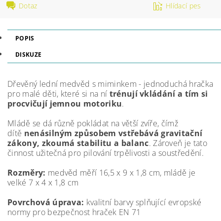
Dotaz
Hlídací pes
POPIS
DISKUZE
Dřevěný lední medvěd s miminkem - jednoduchá hračka
pro malé děti, které si na ní
trénují vkládání a tím si
procvičují jemnou motoriku
.
Mládě se dá různě pokládat na větší zvíře, čímž
dítě
nenásilným způsobem vstřebává gravitační
zákony, zkoumá stabilitu a balanc
. Zároveň je tato
činnost užitečná pro pilování trpělivosti a soustředění.
Rozměry:
medvěd měří 16,5 x 9 x 1,8 cm, mládě je
velké 7 x 4 x 1,8 cm
Povrchová úprava:
kvalitní barvy splňující evropské
normy pro bezpečnost hraček EN 71