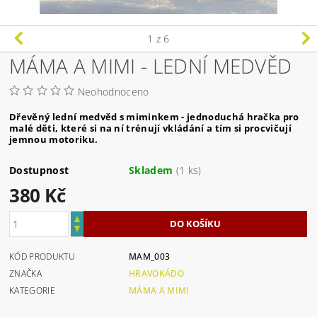
1
z 6
MÁMA A MIMI - LEDNÍ MEDVĚD
Neohodnoceno
Dřevěný lední medvěd s miminkem - jednoduchá hračka pro
malé děti, které si na ní trénují vkládání a tím si procvičují
jemnou motoriku.
Dostupnost
Skladem
(1 ks)
380 Kč
KÓD PRODUKTU
MAM_003
ZNAČKA
HRAVOKÁDO
KATEGORIE
MÁMA A MIMI