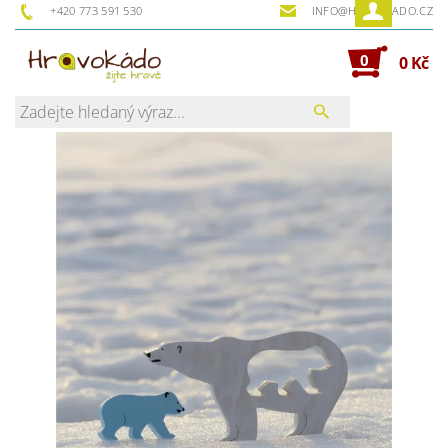
+420 773 591 530
INFO@HRAVOKADO.CZ
0
0 Kč