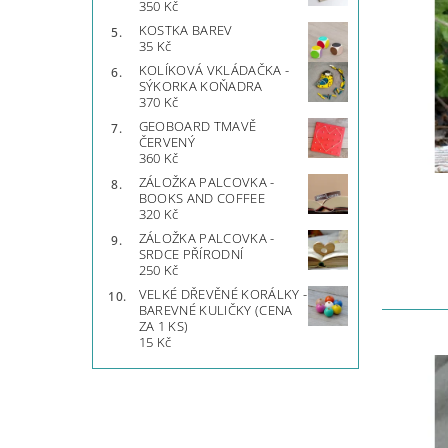
350 Kč
KOSTKA BAREV
35 Kč
KOLÍKOVÁ VKLÁDAČKA -
SÝKORKA KOŇADRA
370 Kč
GEOBOARD TMAVĚ
ČERVENÝ
360 Kč
ZÁLOŽKA PALCOVKA -
BOOKS AND COFFEE
320 Kč
ZÁLOŽKA PALCOVKA -
SRDCE PŘÍRODNÍ
250 Kč
VELKÉ DŘEVĚNÉ KORÁLKY -
BAREVNÉ KULIČKY (CENA
ZA 1 KS)
15 Kč