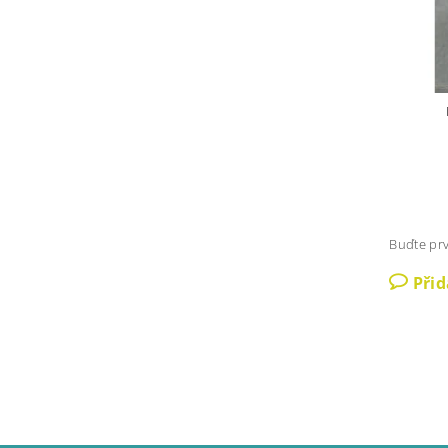
Buďte prv
Při