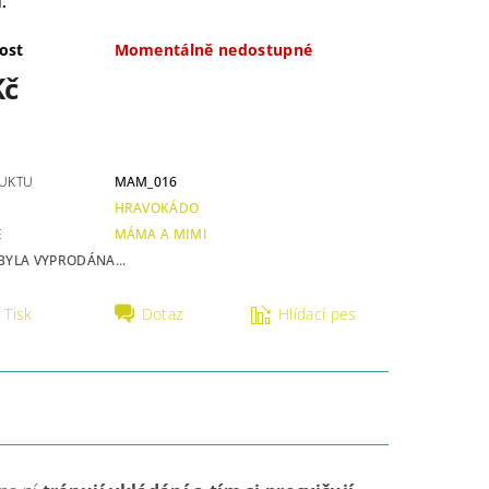
.
ost
Momentálně nedostupné
Kč
UKTU
MAM_016
HRAVOKÁDO
E
MÁMA A MIMI
BYLA VYPRODÁNA...
Tisk
Dotaz
Hlídací pes