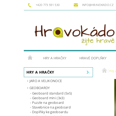
+420 773 591 530
INFO@HRAVOKADO.CZ
HRY A HRAČKY
HRAVÉ DOPLŇKY
Hry 
HRY A HRAČKY
JARO A VELIKONOCE
GEOBOARDY
Geoboard standard (5x5)
Geoboard mini (3x3)
Puzzle na geoboard
Stavebnice na geoboard
Doplňky ke geoboardu