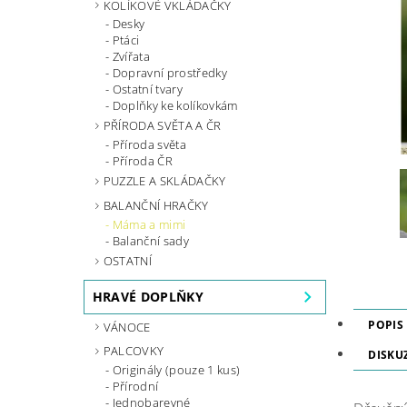
KOLÍKOVÉ VKLÁDAČKY
Desky
Ptáci
Zvířata
Dopravní prostředky
Ostatní tvary
Doplňky ke kolíkovkám
PŘÍRODA SVĚTA A ČR
Příroda světa
Příroda ČR
PUZZLE A SKLÁDAČKY
BALANČNÍ HRAČKY
Máma a mimi
Balanční sady
OSTATNÍ
HRAVÉ DOPLŇKY
POPIS
VÁNOCE
PALCOVKY
DISKU
Originály (pouze 1 kus)
Přírodní
Jednobarevné