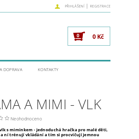
|
PŘIHLÁŠENÍ
REGISTRACE
0
0 Kč
 A DOPRAVA
KONTAKTY
MA A MIMI - VLK
Neohodnoceno
vlk s miminkem - jednoduchá hračka pro malé děti,
na ní trénují vkládání a tím si procvičují jemnou