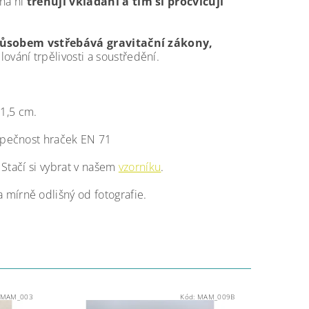
 na ní
trénují vkládání a tím si procvičují
ůsobem vstřebává gravitační zákony,
lování trpělivosti a soustředění.
 1,5 cm.
ezpečnost hraček EN 71
 Stačí si vybrat v našem
vzorníku
.
a mírně odlišný od fotografie.
MAM_003
Kód:
MAM_009B