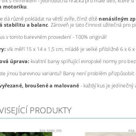
 vlk s miminkem - jednoduchá hračka pro malé děti, které si
u motoriku
.
e dá různě pokládat na větší zvíře, čímž dítě
nenásilným zp
 stabilitu a balanc
. Zároveň je tato činnost užitečná pro pi
kus v tomto barevném provedení - 100% originál!
y:
vlk měří 15 x 14 x 1,5 cm, mládě je velké přibližně 6 x 6 x
ová úprava:
kvalitní barvy splňující evropské normy pro b
ste jinou barevnou variantu? Barvy není problém přizpůsobit.
vyřezané, broušené a malované
- každý kus je jedinečný 
VISEJÍCÍ PRODUKTY
Kód:
MAM_006
Kód: