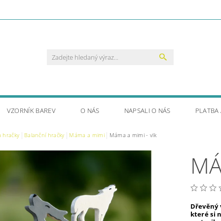
VZORNÍK BAREV
O NÁS
NAPSALI O NÁS
PLATBA
a hračky
Balanční hračky
Máma a mimi
Máma a mimi - vlk
MÁ
Dřevěný 
které si 