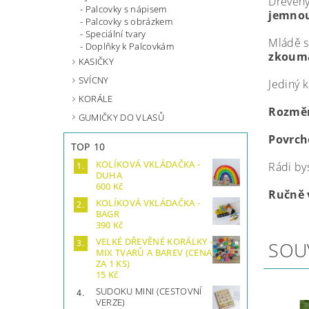
Dřevěný
Palcovky s nápisem
jemno
Palcovky s obrázkem
Speciální tvary
Mládě s
Doplňky k Palcovkám
zkoumá
KASIČKY
SVÍCNY
Jediný 
KORÁLE
Rozměr
GUMIČKY DO VLASŮ
Povrch
TOP 10
KOLÍKOVÁ VKLÁDAČKA -
Rádi by
DUHA
600 Kč
Ručně 
KOLÍKOVÁ VKLÁDAČKA -
BAGR
390 Kč
VELKÉ DŘEVĚNÉ KORÁLKY -
SOU
MIX TVARŮ A BAREV (CENA
ZA 1 KS)
15 Kč
SUDOKU MINI (CESTOVNÍ
VERZE)