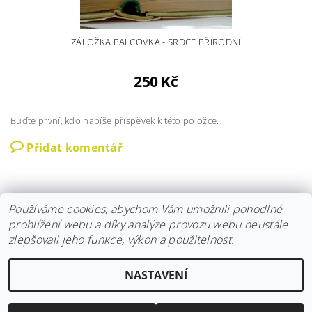
ZÁLOŽKA PALCOVKA - SRDCE PŘÍRODNÍ
250 Kč
Buďte první, kdo napíše příspěvek k této položce.
Přidat komentář
Používáme cookies, abychom Vám umožnili pohodlné
prohlížení webu a díky analýze provozu webu neustále
zlepšovali jeho funkce, výkon a použitelnost.
Instagram
|
Fler
|
Facebook
NASTAVENÍ
2026 © Hravokádo, všechna práva vyhrazena