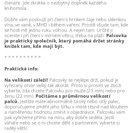
čtenáře. Jde zkrátka o nezbytný doplněk každého
knihomola.
Dobře vám poslouží při čtení s hrnkem čaje nebo sklenkou
vína, ve vaně, v MHD i během vaření. Prostě všude tam, kde
se hodí mít jednu ruku volnou. A nejen tam. Určitě ji
oceníte i při čtení v mírném větru, třeba na pláži.
Palcovka
je praktický společník, který pomáhá držet stránky
knížek tam, kde mají být.
* * * * * * * * * *
Praktické info:
Na velikosti záleží!
Palcovky se nejlépe drží, pokud je
vyřezaný otvor velký tak akorát. Proto si prosím ve zboží
vyberte, zda chcete Palcovku pro muže (25 mm) nebo pro
ženu (22 mm).
Počítáme s průměrnou velikostí
palců.
Jestliže máte abnormálně široký nebo útlý palec,
doporučujeme změřit jeho šířku v místě těsně nad kloubem
a naměřenou hodnotu zmínit v objednávce. Palcovku vám
pak vyřežeme přímo na míru, aby dobře seděla. Jestli
váháte nebo se o ni chcete dělit s partnerem, vyberte si
raději větší.