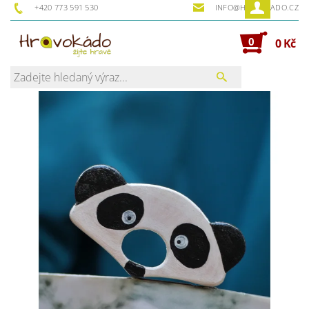
+420 773 591 530
INFO@HRAVOKADO.CZ
0
0 Kč