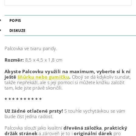
POPIS
DISKUZE
Palcovka ve tvaru pandy.
Rozměr:
8,5 x 4,5 x 1,8 cm
Abyste Palcovku využili na maximum, vyberte si k ní
ještě
šňůrku nebo gumičku
.
Obojí se dá kdykoliv sundat,
takže nepřekáží, ale s její pomocí si můžete knížku založit
tam, kde jste právě skončili.
* * * * * * * * * *
Už žádné otlačené prsty!
S touhle vychytávkou se vám
bude číst jedna radost.
Palcovka slouží jako kvalitní
dřevěná záložka
,
praktický
držák stránek
a zároveň je to i
originální dárek
pro