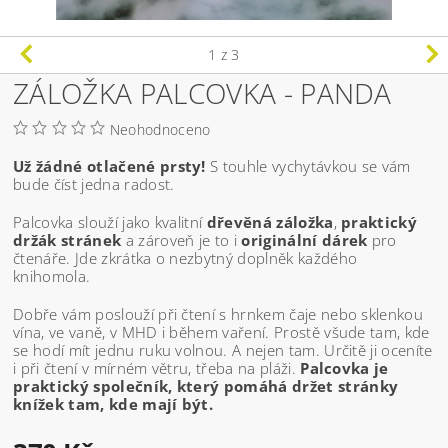
1
z 3
ZÁLOŽKA PALCOVKA - PANDA
Neohodnoceno
Už žádné otlačené prsty!
S touhle vychytávkou se vám
bude číst jedna radost.
Palcovka slouží jako kvalitní
dřevěná záložka
,
praktický
držák stránek
a zároveň je to i
originální dárek
pro
čtenáře. Jde zkrátka o nezbytný doplněk každého
knihomola.
Dobře vám poslouží při čtení s hrnkem čaje nebo sklenkou
vína, ve vaně, v MHD i během vaření. Prostě všude tam, kde
se hodí mít jednu ruku volnou. A nejen tam. Určitě ji oceníte
i při čtení v mírném větru, třeba na pláži.
Palcovka je
praktický společník, který pomáhá držet stránky
knížek tam, kde mají být.