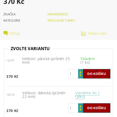
370 Kč
ZNAČKA
HRAVOKÁDO
KATEGORIE
SPECIÁLNÍ TVARY
Dotaz
Hlídací pes
ZVOLTE VARIANTU
Velikost: pánská (průměr 25
Skladem
1627/P
mm)
(1 ks)
370 Kč
Velikost: dámská (průměr
Vyrobíme do 2
1627/D
22 mm)
týdnů
370 Kč