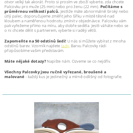
otvor velký tak akorát. Proto si prosím ve zboží vyberte, zda chcete
Palcovku pro muže (25 mm) nebo pro ženu (22 mm).
Počítáme s
průměrnou velikostí palců.
Jestliže máte abnormálně široký nebo
útlý palec, doporučujeme změřit jeho šířku v místě těsně nad
kloubem a naměřenou hodnotu zmínit v objednávce. Palcovku vám
pak vyřežeme přímo na míru, aby dobře seděla. Jestli váháte nebo se
o ni chcete dělit s partnerem, vyberte si raději větší.
Zapomeňte na 50 odstínů šedi!
U nás si můžete vybírat z mnoha
odstínů barev. Vzorník najdete
tady
. Barvu Palcovky rádi
přizpůsobíme vašim představám.
Máte nějaké dotazy?
Napište nám. Ozveme se co nejdřív.
Všechny Palcovky jsou ručně vyřezané, broušené a
malované
- každý kus je jedinečný a mírně odlišný od fotografie.