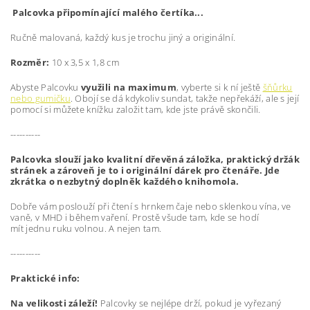
Palcovka připomínající malého čertíka...
Ručně malovaná, každý kus je trochu jiný a originální.
Rozměr:
10 x 3,5 x 1,8 cm
Abyste Palcovku
využili na maximum
, vyberte si k ní ještě
šňůrku
nebo gumičku
. Obojí se dá kdykoliv sundat, takže nepřekáží, ale s její
pomocí si můžete knížku založit tam, kde jste právě skončili.
----------
Palcovka slouží jako kvalitní dřevěná záložka, praktický držák
stránek a zároveň je to i originální dárek pro čtenáře. Jde
zkrátka o nezbytný doplněk každého knihomola.
Dobře vám poslouží při čtení s hrnkem čaje nebo sklenkou vína, ve
vaně, v MHD i během vaření. Prostě všude tam, kde se hodí
mít jednu ruku volnou. A nejen tam.
----------
Praktické info:
Na velikosti záleží!
Palcovky se nejlépe drží, pokud je vyřezaný