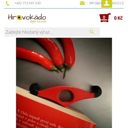
+420 773 591 530
INFO@HRAVOKADO.CZ
0
0 Kč