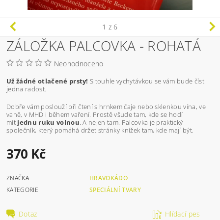
1
z 6
ZÁLOŽKA PALCOVKA - ROHATÁ
Neohodnoceno
Už žádné otlačené prsty!
S touhle vychytávkou se vám bude číst
jedna radost.
Dobře vám poslouží při čtení s hrnkem čaje nebo sklenkou vína, ve
vaně, v MHD i během vaření. Prostě všude tam, kde se hodí
mít
jednu ruku volnou
. A nejen tam. Palcovka je praktický
společník, který pomáhá držet stránky knížek tam, kde mají být.
370 Kč
ZNAČKA
HRAVOKÁDO
KATEGORIE
SPECIÁLNÍ TVARY
Dotaz
Hlídací pes