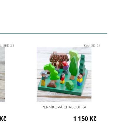
d:
GBD_25
Kód:
3D_01
PERNÍKOVÁ CHALOUPKA
 Kč
1 150 Kč