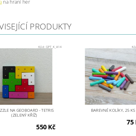
a
na hraní her
VISEJÍCÍ PRODUKTY
Kód:
GPT_K_A14
Kó
ZZLE NA GEOBOARD - TETRIS
BAREVNÉ KOLÍKY, 25 KS
(ZELENÝ KŘÍŽ)
75
550 Kč