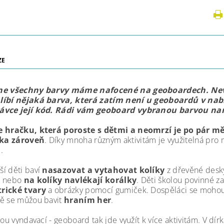
ZE
ne všechny barvy máme nafocené na geoboardech. Ne
líbí nějaká barva, která zatím není u geoboardů v na
ávce její kód. Rádi vám geoboard vybranou barvou na
e hračku, která poroste s dětmi a neomrzí je po pár mě
ka zároveň
. Díky mnoha různým aktivitám je využitelná pro m
.
í děti baví
nasazovat a vytahovat kolíky
z dřevěné desky
ů nebo
na kolíky navlékají korálky
. Děti školou povinné z
rické tvary
a obrázky pomocí gumiček. Dospěláci se mohou
ě se můžou bavit
hraním her
.
sou vyndavací - geoboard tak jde využít k více aktivitám. V dí