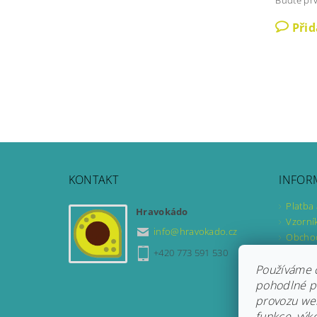
Při
KONTAKT
INFOR
Platba
Hravokádo
Vzorní
info
@
hravokado.cz
Obcho
Podmín
+420 773 591 530
Formul
Používáme 
Formul
pohodlné pr
provozu web
funkce, výk