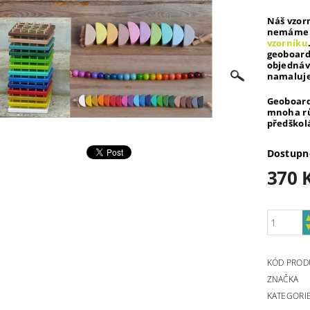
Náš vzor
nemáme n
vzorníku
geoboard
objednáv
namaluje
Geoboard
mnoha rů
předškolá
Dostupn
370 
KÓD PROD
ZNAČKA
KATEGORI