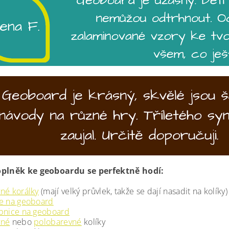
oplněk ke geoboardu se perfektně hodí:
né korálky
(mají velký průvlek, takže se dají nasadit na kolíky)
e na geoboard
bnice na geoboard
vné
nebo
polobarevné
kolíky