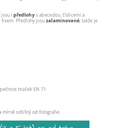
 jsou i
předlohy
s abecedou, číslicemi a
m fixem. Předlohy jsou
zalaminované
, takže je
ezpečnost hraček EN 71
a mírně odlišný od fotografie.