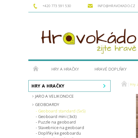
+420 773 591 530
INFO@HRAVOKADO.CZ
HRY A HRAČKY
HRAVÉ DOPLŇKY
Hry 
HRY A HRAČKY
JARO A VELIKONOCE
GEOBOARDY
Geoboard standard (5x5)
Geoboard mini (3x3)
Puzzle na geoboard
Stavebnice na geoboard
Doplňky ke geoboardu