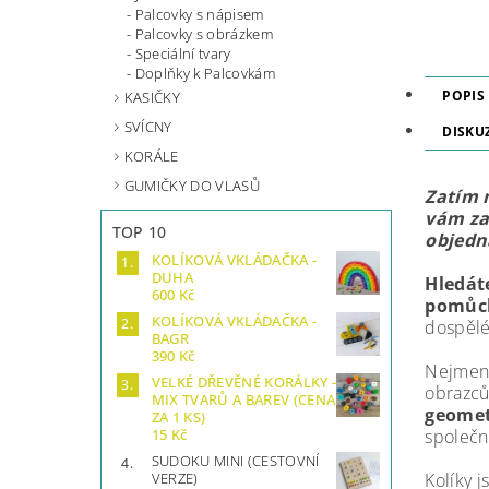
Palcovky s nápisem
Palcovky s obrázkem
Speciální tvary
Doplňky k Palcovkám
POPIS
KASIČKY
SVÍCNY
DISKU
KORÁLE
GUMIČKY DO VLASŮ
Zatím 
vám za
TOP 10
objedn
KOLÍKOVÁ VKLÁDAČKA -
DUHA
Hledát
600 Kč
pomůc
KOLÍKOVÁ VKLÁDAČKA -
dospělé
BAGR
390 Kč
Nejmenš
VELKÉ DŘEVĚNÉ KORÁLKY -
obrazc
MIX TVARŮ A BAREV (CENA
geomet
ZA 1 KS)
společn
15 Kč
SUDOKU MINI (CESTOVNÍ
Kolíky j
VERZE)