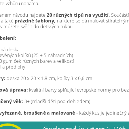
íte vzhůru nohama.
ženém návodu najdete
20 různých tipů na využití
. Součástí
 a také
prázdné šablony,
na které se dá malovat stíratelný
v můžete svěřit do dětských rukou.
balení:
ěná deska
evěných kolíků (25 + 5 náhradních)
0 gumiček různých barev a velikostí
 a předlohy
y:
deska 20 x 20 x 1,8 cm, kolíky 3 x 0,6 cm
ová úprava:
kvalitní barvy splňující evropské normy pro b
čený věk:
3+ (mladší děti pod dohledem)
vyřezané, broušené a malované
- každý kus je jedinečný 