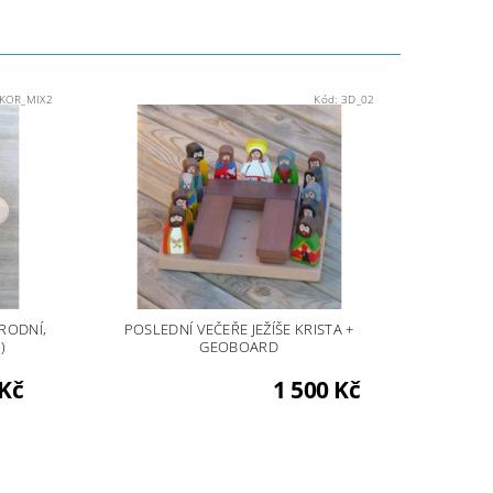
KOR_MIX2
Kód:
3D_02
RODNÍ,
POSLEDNÍ VEČEŘE JEŽÍŠE KRISTA +
)
GEOBOARD
 Kč
1 500 Kč