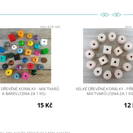
Kód:
KOR_MIX
Kód:
 DŘEVĚNÉ KORÁLKY - MIX TVARŮ
VELKÉ DŘEVĚNÉ KORÁLKY - PŘÍ
A BAREV (CENA ZA 1 KS)
MIX TVARŮ (CENA ZA 1 KS
15 Kč
12
ní, kdo napíše příspěvek k této položce.