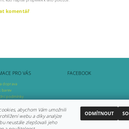
dat komentář
MACE PRO VÁS
FACEBOOK
 a doprava
k barev
dní podmínky
ky ochrany osobních údajů
ář pro odstoupení od smlouvy
cookies, abychom Vám umožnili
ODMÍTNOUT
SO
ář pro uplatnění reklamace
ohlížení webu a díky analýze
u neustále zlepšovali jeho
Instagram
|
Fler
|
Facebook
on a použitelnost.