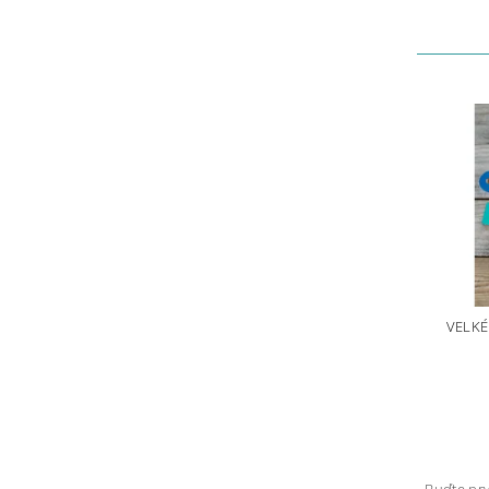
VELKÉ
Buďte prv