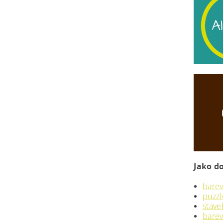
Jako d
barev
puzzl
stave
bare