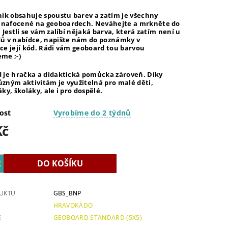
ník obsahuje spoustu barev a zatím je všechny
afocené na geoboardech. Neváhejte a mrkněte do
. Jestli se vám zalíbí nějaká barva, která zatím není u
ů v nabídce, napište nám do poznámky v
ce její kód. Rádi vám geoboard tou barvou
me ;-)
 je hračka a didaktická pomůcka zároveň. Díky
zným aktivitám je využitelná pro malé děti,
ky, školáky, ale i pro dospělé.
ost
Vyrobíme do 2 týdnů
Kč
UKTU
GBS_BNP
HRAVOKÁDO
E
GEOBOARD STANDARD (5X5)