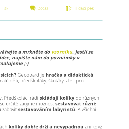
Tisk
Dotaz
Hlídací pes
váhejte a mrkněte do
vzorníku
. Jestli se
bídce, napište nám do poznámky v
malujeme ;-)
sících?
Geoboard je
hračka a didaktická
alé děti, předškoláky, školáky, ale i pro
. Předškoláci rádi
skládají kolíky
do různých
ase určitě zaujme možnost
sestavovat různé
 zabavit
sestavováním labyrintů
. A všichni
rkách
kolíky dobře drží a nevypadnou
ani když