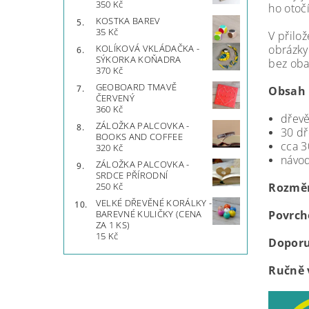
350 Kč
ho otoč
KOSTKA BAREV
35 Kč
V přilo
obrázky
KOLÍKOVÁ VKLÁDAČKA -
SÝKORKA KOŇADRA
bez oba
370 Kč
GEOBOARD TMAVĚ
Obsah 
ČERVENÝ
360 Kč
dřev
ZÁLOŽKA PALCOVKA -
30 dř
BOOKS AND COFFEE
cca 3
320 Kč
návod
ZÁLOŽKA PALCOVKA -
SRDCE PŘÍRODNÍ
Rozměr
250 Kč
VELKÉ DŘEVĚNÉ KORÁLKY -
Povrch
BAREVNÉ KULIČKY (CENA
ZA 1 KS)
15 Kč
Doporu
Ručně 