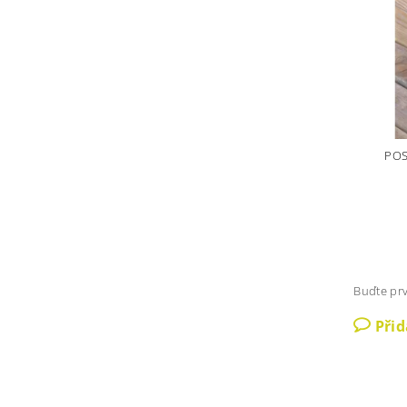
POS
Buďte prv
Při