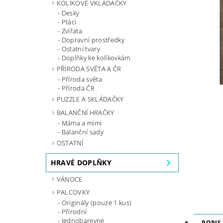
KOLÍKOVÉ VKLÁDAČKY
Desky
Ptáci
Zvířata
Dopravní prostředky
Ostatní tvary
Doplňky ke kolíkovkám
PŘÍRODA SVĚTA A ČR
Příroda světa
Příroda ČR
PUZZLE A SKLÁDAČKY
BALANČNÍ HRAČKY
Máma a mimi
Balanční sady
OSTATNÍ
HRAVÉ DOPLŇKY
VÁNOCE
PALCOVKY
Originály (pouze 1 kus)
Přírodní
Jednobarevné
POPIS