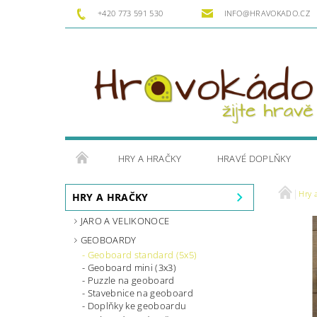
+420 773 591 530
INFO@HRAVOKADO.CZ
HRY A HRAČKY
HRAVÉ DOPLŇKY
Hry 
HRY A HRAČKY
JARO A VELIKONOCE
GEOBOARDY
Geoboard standard (5x5)
Geoboard mini (3x3)
Puzzle na geoboard
Stavebnice na geoboard
Doplňky ke geoboardu