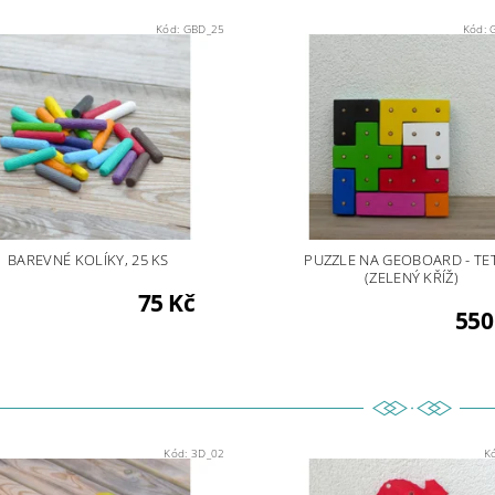
Kód:
GBD_25
Kód:
BAREVNÉ KOLÍKY, 25 KS
PUZZLE NA GEOBOARD - TE
(ZELENÝ KŘÍŽ)
75 Kč
550
Kód:
3D_02
K