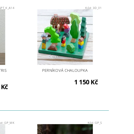
GPT_K_A14
Kód:
3D_01
TRIS
PERNÍKOVÁ CHALOUPKA
1 150 Kč
 Kč
ód:
GP_MK
Kód:
GP_S