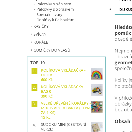
Palcovky s nápisem
Palcovky s obrázkem
DISKU
Speciální tvary
Doplňky k Palcovkám
KASIČKY
Hledát
pomůc
SVÍCNY
dospělé
KORÁLE
GUMIČKY DO VLASŮ
Nejmenš
obrazc
geomet
TOP 10
společn
KOLÍKOVÁ VKLÁDAČKA -
DUHA
Kolíky j
600 Kč
ho otoč
KOLÍKOVÁ VKLÁDAČKA -
BAGR
390 Kč
V přilo
obrázky
VELKÉ DŘEVĚNÉ KORÁLKY -
MIX TVARŮ A BAREV (CENA
bez oba
ZA 1 KS)
15 Kč
Obsah 
SUDOKU MINI (CESTOVNÍ
VERZE)