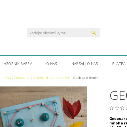
VZORNÍK BAREV
O NÁS
NAPSALI O NÁS
PLATBA
a hračky
Geoboardy
Geoboard standard (5x5)
Geoboard denim
GE
Geoboard
mnoha rů