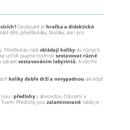
sících?
Geoboard je
hračka a didaktická
alé děti, předškoláky, školáky, ale i pro
. Předškoláci rádi
skládají kolíky
do různých
ase určitě zaujme možnost
sestavovat různé
 zabavit
sestavováním labyrintů
. A všichni
rkách
kolíky dobře drží a nevypadnou
ani když
 jsou i
předlohy
s abecedou, číslicemi a
m fixem. Předlohy jsou
zalaminované
, takže je