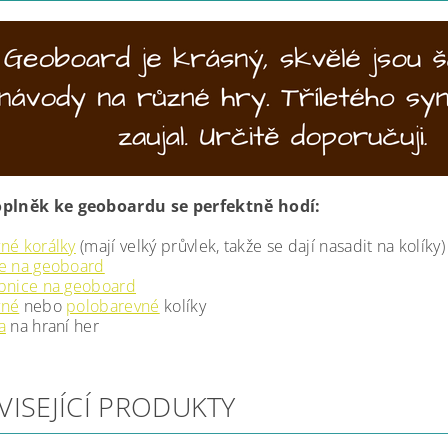
oplněk ke geoboardu se perfektně hodí:
né korálky
(mají velký průvlek, takže se dají nasadit na kolíky)
e na geoboard
bnice na geoboard
vné
nebo
polobarevné
kolíky
a
na hraní her
VISEJÍCÍ PRODUKTY