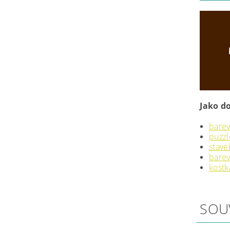
Jako d
barev
puzzl
stave
bare
kostk
SOU