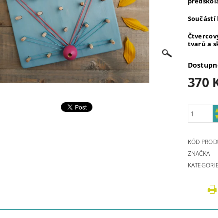
předškolá
Součástí 
Čtvercov
tvarů a s
Dostupn
370 
KÓD PROD
ZNAČKA
KATEGORI