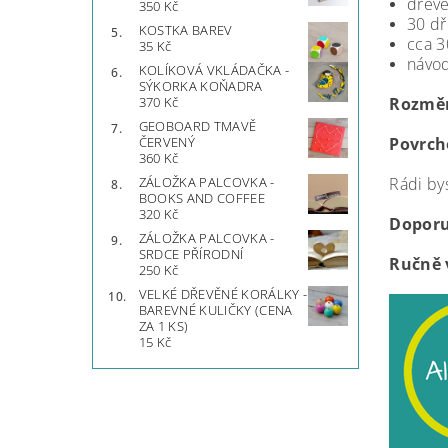
dřev
350 Kč
30 dř
KOSTKA BAREV
cca 3
35 Kč
návod
KOLÍKOVÁ VKLÁDAČKA -
SÝKORKA KOŇADRA
Rozměr
370 Kč
GEOBOARD TMAVĚ
Povrch
ČERVENÝ
360 Kč
Rádi by
ZÁLOŽKA PALCOVKA -
BOOKS AND COFFEE
320 Kč
Doporu
ZÁLOŽKA PALCOVKA -
SRDCE PŘÍRODNÍ
Ručně 
250 Kč
VELKÉ DŘEVĚNÉ KORÁLKY -
BAREVNÉ KULIČKY (CENA
ZA 1 KS)
15 Kč