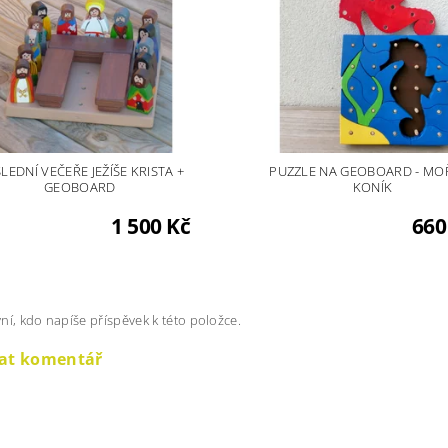
LEDNÍ VEČEŘE JEŽÍŠE KRISTA +
PUZZLE NA GEOBOARD - MO
GEOBOARD
KONÍK
1 500 Kč
660
ní, kdo napíše příspěvek k této položce.
dat komentář