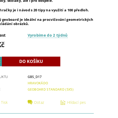
ky, školáky, ale i pro dospělé.
hračky je i návod s 20 tipy na využití a 100 předloh.
ý geoboard je ideální na procvičování geometrických
kládání obrázků.
ost
Vyrobíme do 2 týdnů
Kč
UKTU
GBS_D17
HRAVOKÁDO
E
GEOBOARD STANDARD (5X5)
Tisk
Dotaz
Hlídací pes