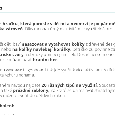
ZE
e hračku, která poroste s dětmi a neomrzí je po pár mě
ka zároveň
. Díky mnoha různým aktivitám je využitelná pro m
.
í děti baví
nasazovat a vytahovat kolíky
z dřevěné desky
ů nebo
na kolíky navlékají korálky
. Děti školou povinné z
rické tvary
a obrázky pomocí gumiček. Dospěláci se mohou
ě se můžou bavit
hraním her
.
sou vyndavací - geoboard tak jde využít k více aktivitám. V dí
íte vzhůru nohama.
ženém návodu najdete
20 různých tipů na využití
. Součástí
 a také
prázdné šablony,
na které se dá malovat stíratelný
v můžete svěřit do dětských rukou.
balení: