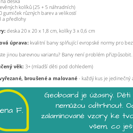
ěná deska
evěných kolíků (25 + 5 náhradních)
0 gumiček různých barev a velikostí
 a předlohy
y:
deska 20 x 20 x 1,8 cm, kolíky 3 x 0,6 cm
ová úprava:
kvalitní barvy splňující evropské normy pro b
ste jinou barevnou variantu? Barvy není problém přizpůsobit.
čený věk:
3+ (mladší děti pod dohledem)
vyřezané, broušené a malované
- každý kus je jedinečný 