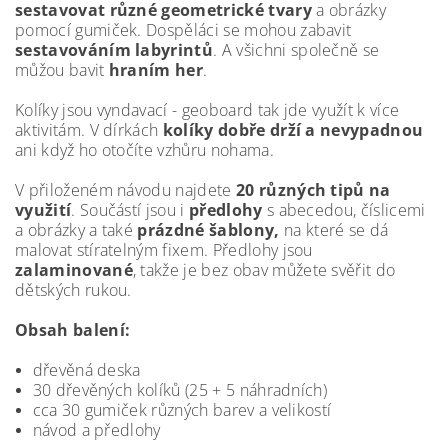
sestavovat různé geometrické tvary
a obrázky
pomocí gumiček. Dospěláci se mohou zabavit
sestavováním labyrintů
. A všichni společně se
můžou bavit
hraním her
.
Kolíky jsou vyndavací - geoboard tak jde využít k více
aktivitám. V dírkách
kolíky dobře drží a nevypadnou
ani když ho otočíte vzhůru nohama.
V přiloženém návodu najdete
20 různých tipů na
využití
. Součástí jsou i
předlohy
s abecedou, číslicemi
a obrázky a také
prázdné šablony,
na které se dá
malovat stíratelným fixem. Předlohy jsou
zalaminované
, takže je bez obav můžete svěřit do
dětských rukou.
Obsah balení:
dřevěná deska
30 dřevěných kolíků (25 + 5 náhradních)
cca 30 gumiček různých barev a velikostí
návod a předlohy