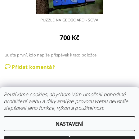
PUZZLE NA GEOBOARD - SOVA
700 Kč
Buďte první, kdo napíše příspěvek k této položce.
Přidat komentář
Používáme cookies, abychom Vám umožnili pohodlné
prohlížení webu a díky analýze provozu webu neustále
zlepšovali jeho funkce, výkon a použitelnost.
Instagram
|
Fler
|
Facebook
NASTAVENÍ
2026 © Hravokádo, všechna práva vyhrazena