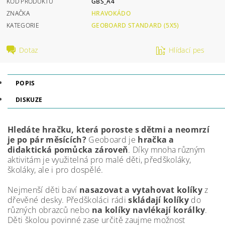
KÓD PRODUKTU
GBS_A4
ZNAČKA
HRAVOKÁDO
KATEGORIE
GEOBOARD STANDARD (5X5)
Dotaz
Hlídací pes
POPIS
DISKUZE
Hledáte hračku, která poroste s dětmi a neomrzí
je po pár měsících?
Geoboard je
hračka a
didaktická pomůcka zároveň
. Díky mnoha různým
aktivitám je využitelná pro malé děti, předškoláky,
školáky, ale i pro dospělé.
Nejmenší děti baví
nasazovat a vytahovat kolíky
z
dřevěné desky. Předškoláci rádi
skládají kolíky
do
různých obrazců nebo
na kolíky navlékají korálky
.
Děti školou povinné zase určitě zaujme možnost