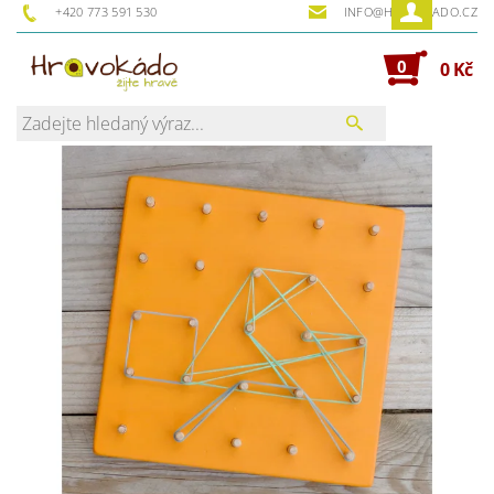
+420 773 591 530
INFO@HRAVOKADO.CZ
0
0 Kč