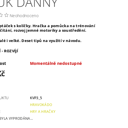
UK DANNY
Neohodnoceno
ptáček s kolíčky. Hračka a pomůcka na trénování
čítání, rozvoj jemné motoriky a soustředění.
lé i velké. Deset tipů na využití v návodu.
Í - ROZVÍJÍ
ost
Momentálně nedostupné
Kč
UKTU
KVP3_5
HRAVOKÁDO
E
HRY A HRAČKY
BYLA VYPRODÁNA...