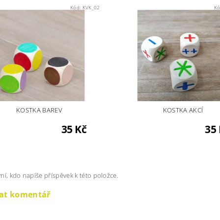
Kód:
KVK_02
Kó
KOSTKA BAREV
KOSTKA AKCÍ
35 Kč
35
ní, kdo napíše příspěvek k této položce.
dat komentář