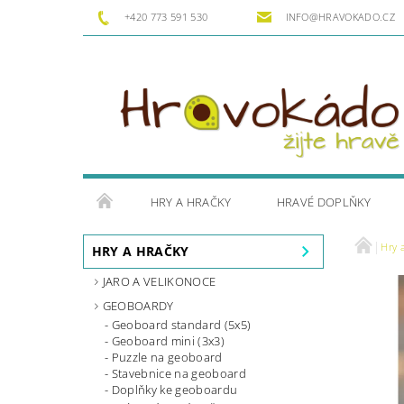
+420 773 591 530
INFO@HRAVOKADO.CZ
HRY A HRAČKY
HRAVÉ DOPLŇKY
Hry 
HRY A HRAČKY
JARO A VELIKONOCE
GEOBOARDY
Geoboard standard (5x5)
Geoboard mini (3x3)
Puzzle na geoboard
Stavebnice na geoboard
Doplňky ke geoboardu