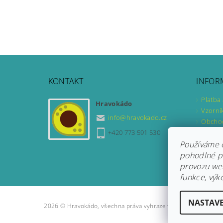
KONTAKT
INFOR
Platba
Hravokádo
Vzorní
info
@
hravokado.cz
Obcho
Podmín
+420 773 591 530
Formul
Používáme 
Formul
pohodlné pr
provozu web
funkce, výk
NASTAVE
2026 © Hravokádo, všechna práva vyhrazena