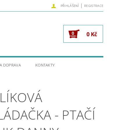
|
PŘIHLÁŠENÍ
REGISTRACE
0
0 Kč
 A DOPRAVA
KONTAKTY
LÍKOVÁ
LÁDAČKA - PTAČÍ