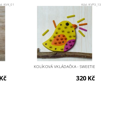
d:
KVK_01
Kód:
KVP3_13
KOLÍKOVÁ VKLÁDAČKA - SWEETIE
 Kč
320 Kč