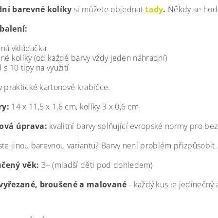
ní barevné kolíky
si můžete objednat
tady
.
Někdy se hodí
balení:
ná vkládačka
né kolíky (od každé barvy vždy jeden náhradní)
 s 10 tipy na využití
v praktické kartonové krabičce.
y:
14 x 11,5 x 1,6 cm, kolíky 3 x 0,6 cm
ová úprava:
kvalitní barvy splňující evropské normy pro b
ste jinou barevnou variantu? Barvy není problém přizpůsobit.
čený věk:
3+ (mladší děti pod dohledem)
vyřezané, broušené a malované
- každý kus je jedinečný 