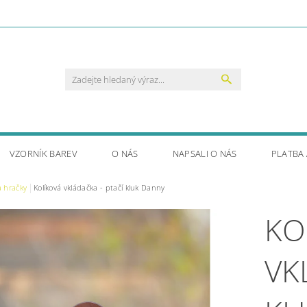
VZORNÍK BAREV
O NÁS
NAPSALI O NÁS
PLATBA
a hračky
Kolíková vkládačka - ptačí kluk Danny
KO
VK