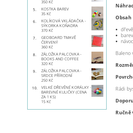
350 Kč
Náhrad
KOSTKA BAREV
35 Kč
Obsah 
KOLÍKOVÁ VKLÁDAČKA -
SÝKORKA KOŇADRA
dřevě
370 Kč
barev
GEOBOARD TMAVĚ
návod
ČERVENÝ
360 Kč
Baleno 
ZÁLOŽKA PALCOVKA -
BOOKS AND COFFEE
320 Kč
Rozměr
ZÁLOŽKA PALCOVKA -
SRDCE PŘÍRODNÍ
Povrch
250 Kč
VELKÉ DŘEVĚNÉ KORÁLKY -
Rádi by
BAREVNÉ KULIČKY (CENA
ZA 1 KS)
Doporu
15 Kč
Ručně 