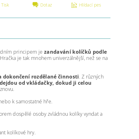
Tisk
Dotaz
Hlídací pes
ladním principem je
zandavání kolíčků podle
 Hračka je tak mnohem univerzálnější, než se na
a dokončení rozdělané činnosti
. Z různých
odejdou od vkládačky, dokud ji celou
 znovu.
 nebo k samostatné hře.
ozorem dospělé osoby zvládnou kolíky vyndat a
ant kolíkové hry.