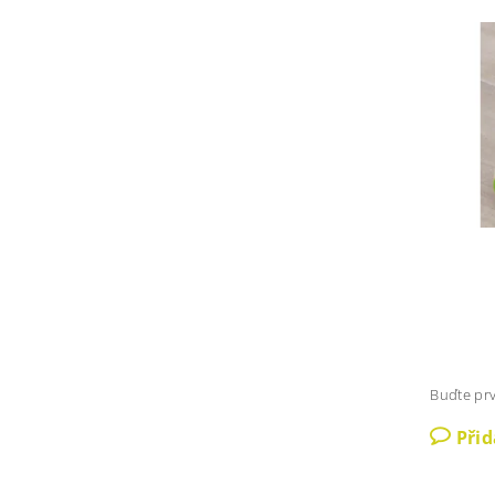
Buďte prv
Při