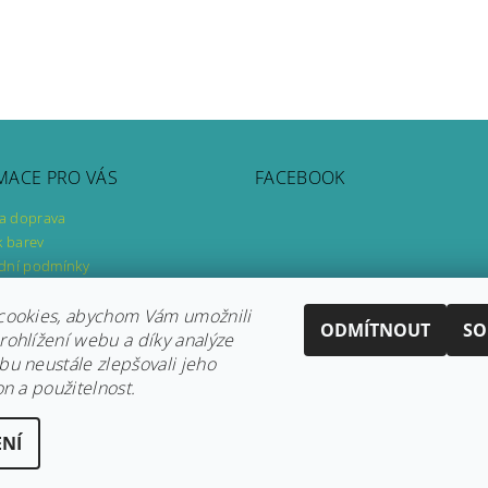
MACE PRO VÁS
FACEBOOK
 a doprava
k barev
dní podmínky
ky ochrany osobních údajů
ář pro odstoupení od smlouvy
cookies, abychom Vám umožnili
ODMÍTNOUT
SO
ář pro uplatnění reklamace
ohlížení webu a díky analýze
u neustále zlepšovali jeho
Instagram
|
Fler
|
Facebook
on a použitelnost.
NÍ