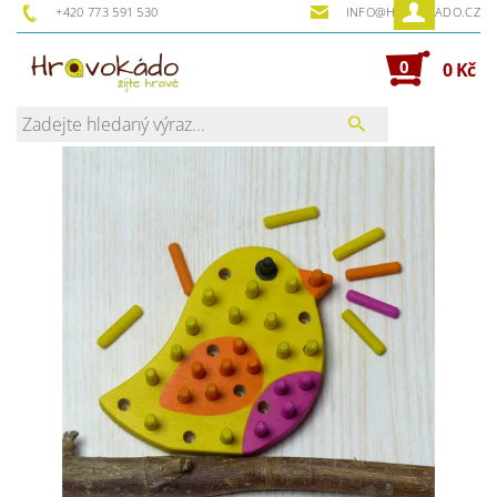
+420 773 591 530
INFO@HRAVOKADO.CZ
0
0 Kč