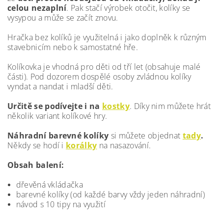
celou nezaplní
. Pak stačí výrobek otočit, kolíky se
vysypou a může se začít znovu.
Hračka bez kolíků je využitelná i jako doplněk k různým
stavebnicím nebo k samostatné hře.
Kolíkovka je vhodná pro děti od tří let (obsahuje malé
části). Pod dozorem dospělé osoby zvládnou kolíky
vyndat a nandat i mladší děti.
Určitě se podívejte i na
kostky
. Díky nim můžete hrát
několik variant kolíkové hry.
Náhradní barevné kolíky
si můžete objednat
tady
.
Někdy se hodí i
korálky
na nasazování.
Obsah balení:
dřevěná vkládačka
barevné kolíky (od každé barvy vždy jeden náhradní)
návod s 10 tipy na využití