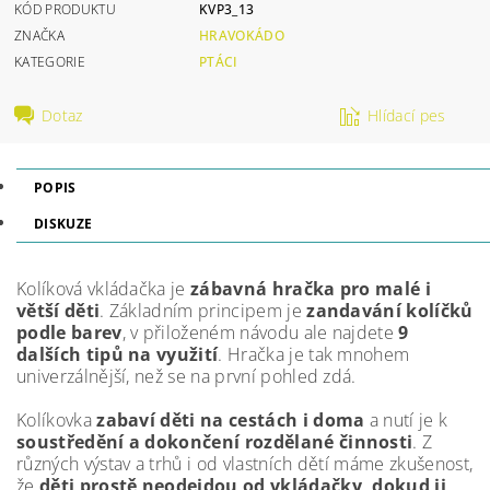
KÓD PRODUKTU
KVP3_13
ZNAČKA
HRAVOKÁDO
KATEGORIE
PTÁCI
Dotaz
Hlídací pes
POPIS
DISKUZE
Kolíková vkládačka je
zábavná hračka pro malé i
větší děti
. Základním principem je
zandavání kolíčků
podle barev
, v přiloženém návodu ale najdete
9
dalších tipů na využití
. Hračka je tak mnohem
univerzálnější, než se na první pohled zdá.
Kolíkovka
zabaví děti na cestách i doma
a nutí je k
soustředění a dokončení rozdělané činnosti
. Z
různých výstav a trhů i od vlastních dětí máme zkušenost,
že
děti prostě neodejdou od vkládačky, dokud ji