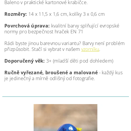
Baleno v praktické kartonové krabičce.
Rozměry:
14 x 11,5 x 1,6 cm, kolíky 3 x 0,6 cm
Povrchová úprava:
kvalitní barvy splňující evropské
normy pro bezpečnost hraček EN 71
Rádi byste jinou barevnou variantu? Barvy není problém
přizpůsobit. Stačí si vybrat v našem
vzorníku
.
Doporučený věk:
3+ (mladší děti pod dohledem)
Ručně vyřezané, broušené a malované
- každý kus
je jedinečný a mírně odlišný od fotografie.