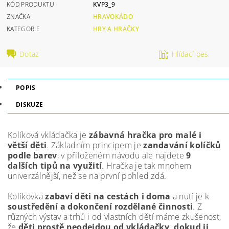
KÓD PRODUKTU
KVP3_9
ZNAČKA
HRAVOKÁDO
KATEGORIE
HRY A HRAČKY
Dotaz
Hlídací pes
POPIS
DISKUZE
Kolíková vkládačka je
zábavná hračka pro malé i
větší děti
. Základním principem je
zandavání kolíčků
podle barev
, v přiloženém návodu ale najdete
9
dalších tipů na využití
. Hračka je tak mnohem
univerzálnější, než se na první pohled zdá.
Kolíkovka
zabaví děti na cestách i doma
a nutí je k
soustředění a dokončení rozdělané činnosti
. Z
různých výstav a trhů i od vlastních dětí máme zkušenost,
že
děti prostě neodejdou od vkládačky, dokud ji