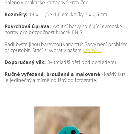
Baleno v praktické kartonové krabičce.
Rozměry:
14 x 11,5 x 1,6 cm, kolíky 3 x 0,6 cm
Povrchová úprava:
kvalitní barvy splňující evropské
normy pro bezpečnost hraček EN 71
Rádi byste jinou barevnou variantu? Barvy není problém
přizpůsobit. Stačí si vybrat v našem
vzorníku
.
Doporučený věk:
3+ (mladší děti pod dohledem)
Ručně vyřezané, broušené a malované
- každý kus
je jedinečný a mírně odlišný od fotografie.