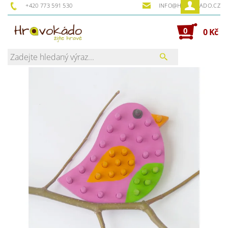
+420 773 591 530
INFO@HRAVOKADO.CZ
0
0 Kč