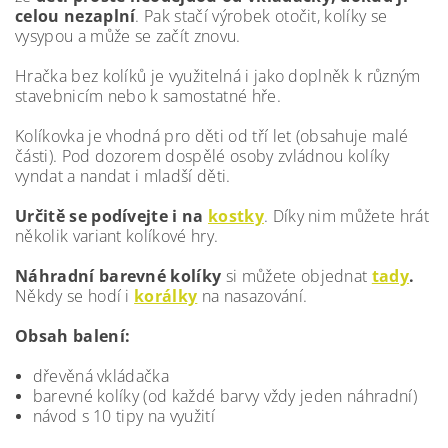
celou nezaplní
. Pak stačí výrobek otočit, kolíky se
vysypou a může se začít znovu.
Hračka bez kolíků je využitelná i jako doplněk k různým
stavebnicím nebo k samostatné hře.
Kolíkovka je vhodná pro děti od tří let (obsahuje malé
části). Pod dozorem dospělé osoby zvládnou kolíky
vyndat a nandat i mladší děti.
Určitě se podívejte i na
kostky
. Díky nim můžete hrát
několik variant kolíkové hry.
Náhradní barevné kolíky
si můžete objednat
tady
.
Někdy se hodí i
korálky
na nasazování.
Obsah balení:
dřevěná vkládačka
barevné kolíky (od každé barvy vždy jeden náhradní)
návod s 10 tipy na využití