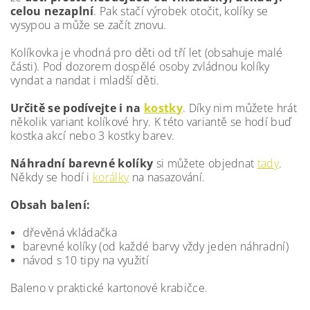
celou nezaplní
. Pak stačí výrobek otočit, kolíky se
vysypou a může se začít znovu.
Kolíkovka je vhodná pro děti od tří let (obsahuje malé
části). Pod dozorem dospělé osoby zvládnou kolíky
vyndat a nandat i mladší děti.
Určitě se podívejte i na
kostky
. Díky nim můžete hrát
několik variant kolíkové hry. K této variantě se hodí buď
kostka akcí nebo 3 kostky barev.
Náhradní barevné kolíky
si můžete objednat
tady
.
Někdy se hodí i
korálky
na nasazování.
Obsah balení:
dřevěná vkládačka
barevné kolíky (od každé barvy vždy jeden náhradní)
návod s 10 tipy na využití
Baleno v praktické kartonové krabičce.