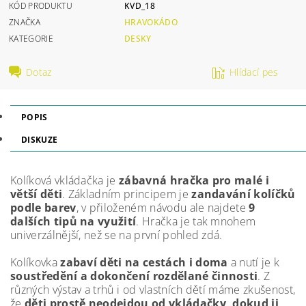
KÓD PRODUKTU
KVD_18
ZNAČKA
HRAVOKÁDO
KATEGORIE
DESKY
Dotaz
Hlídací pes
POPIS
DISKUZE
Kolíková vkládačka je
zábavná hračka pro malé i
větší děti
. Základním principem je
zandavání kolíčků
podle barev
, v přiloženém návodu ale najdete
9
dalších tipů na využití
. Hračka je tak mnohem
univerzálnější, než se na první pohled zdá.
Kolíkovka
zabaví děti na cestách i doma
a nutí je k
soustředění a dokončení rozdělané činnosti
. Z
různých výstav a trhů i od vlastních dětí máme zkušenost,
že
děti prostě neodejdou od vkládačky, dokud ji