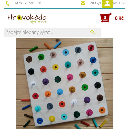
+420 773 591 530
INFO@HRAVOKADO.CZ
0
0 Kč