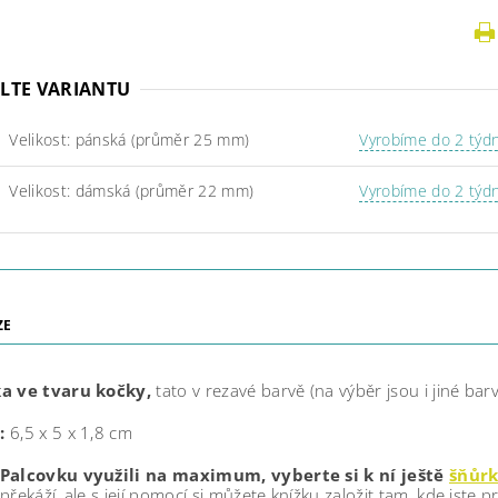
LTE VARIANTU
Velikost: pánská (průměr 25 mm)
Vyrobíme do 2 týd
Velikost: dámská (průměr 22 mm)
Vyrobíme do 2 týd
ZE
a ve tvaru kočky,
tato v rezavé barvě (na výběr jsou i jiné barv
:
6,5 x 5 x 1,8 cm
Palcovku využili na maximum, vyberte si k ní ještě
šňůr
překáží, ale s její pomocí si můžete knížku založit tam, kde jste pr