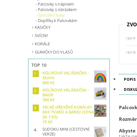
Palcovky s nápisem
Palcovky s obrázkem
Speciální tvary
Doplňky k Palcovkám
ZVO
KASIČKY
SVÍCNY
1821/P
KORÁLE
GUMIČKY DO VLASŮ
1821/D
TOP 10
KOLÍKOVÁ VKLÁDAČKA -
DUHA
POPIS
600 Kč
DISKU
KOLÍKOVÁ VKLÁDAČKA -
BAGR
390 Kč
Palcovk
VELKÉ DŘEVĚNÉ KORÁLKY -
MIX TVARŮ A BAREV (CENA
ZA 1 KS)
Rozměr
15 Kč
SUDOKU MINI (CESTOVNÍ
Abyste 
VERZE)
takže ne