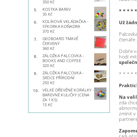
350 Kč
KOSTKA BAREV
* * * * *
35 Kč
KOLÍKOVÁ VKLÁDAČKA -
Už žádn
SÝKORKA KOŇADRA
370 Kč
Palcovka
GEOBOARD TMAVĚ
čtenáře
ČERVENÝ
360 Kč
Dobře vá
ZÁLOŽKA PALCOVKA -
hodí mít
BOOKS AND COFFEE
společn
320 Kč
ZÁLOŽKA PALCOVKA -
* * * * *
SRDCE PŘÍRODNÍ
250 Kč
Praktic
VELKÉ DŘEVĚNÉ KORÁLKY -
BAREVNÉ KULIČKY (CENA
Na velik
ZA 1 KS)
zda chc
15 Kč
abnormá
zmínit v
partnere
Zapomeň
rádi př