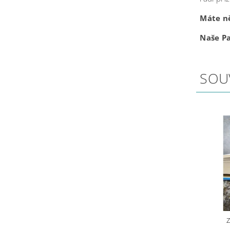
Máte n
Naše P
SOU