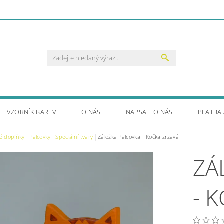
VZORNÍK BAREV
O NÁS
NAPSALI O NÁS
PLATBA
é doplňky
Palcovky
Speciální tvary
Záložka Palcovka - Kočka zrzavá
ZÁ
- 