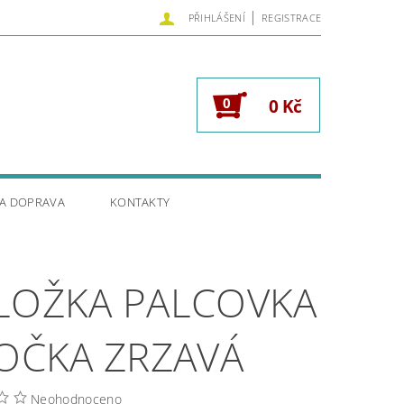
|
PŘIHLÁŠENÍ
REGISTRACE
0
0 Kč
 A DOPRAVA
KONTAKTY
LOŽKA PALCOVKA
KOČKA ZRZAVÁ
Neohodnoceno