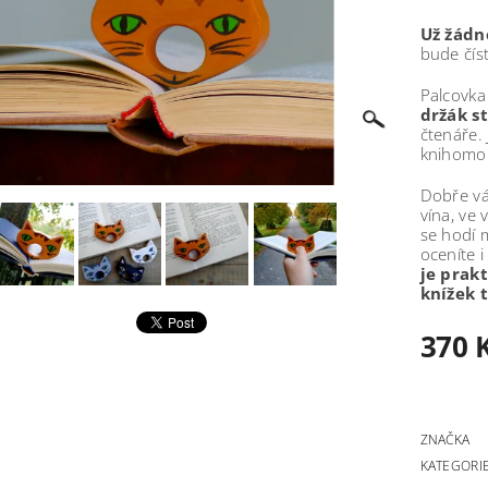
Už žádn
bude čís
Palcovka 
držák s
čtenáře.
knihomol
Dobře vá
vína, ve
se hodí m
oceníte i
je prak
knížek 
370 
ZNAČKA
KATEGORI