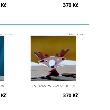
 Kč
370 Kč
ód:
1627/P
Kód:
1809/P
NDA
ZÁLOŽKA PALCOVKA - JELEN
 Kč
370 Kč