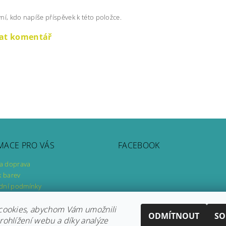
ní, kdo napíše příspěvek k této položce.
dat komentář
MACE PRO VÁS
FACEBOOK
 a doprava
k barev
dní podmínky
ky ochrany osobních údajů
ář pro odstoupení od smlouvy
cookies, abychom Vám umožnili
ODMÍTNOUT
SO
ář pro uplatnění reklamace
ohlížení webu a díky analýze