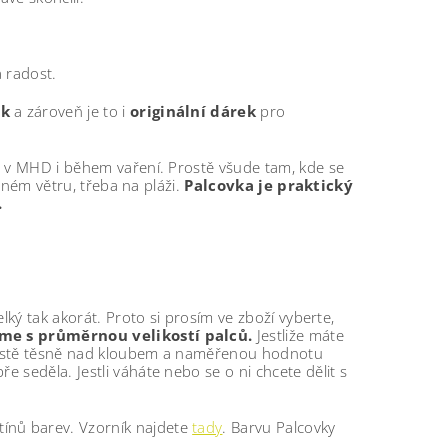
 radost.
ek
a zároveň je to i
originální dárek
pro
, v MHD i během vaření. Prostě všude tam, kde se
rném větru, třeba na pláži.
Palcovka je praktický
.
lký tak akorát. Proto si prosím ve zboží vyberte,
me s průměrnou velikostí palců.
Jestliže máte
 místě těsně nad kloubem a naměřenou hodnotu
 seděla. Jestli váháte nebo se o ni chcete dělit s
tínů barev. Vzorník najdete
tady
. Barvu Palcovky