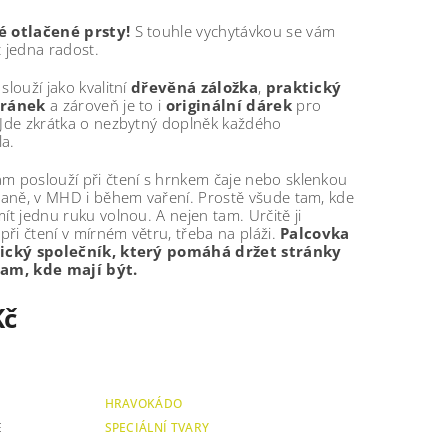
é otlačené prsty!
S touhle vychytávkou se vám
t jedna radost.
slouží jako kvalitní
dřevěná záložka
,
praktický
tránek
a zároveň je to i
originální dárek
pro
 Jde zkrátka o nezbytný doplněk každého
a.
m poslouží při čtení s hrnkem čaje nebo sklenkou
 vaně, v MHD i během vaření. Prostě všude tam, kde
ít jednu ruku volnou. A nejen tam. Určitě ji
 při čtení v mírném větru, třeba na pláži.
Palcovka
tický společník, který pomáhá držet stránky
tam, kde mají být.
Kč
HRAVOKÁDO
E
SPECIÁLNÍ TVARY