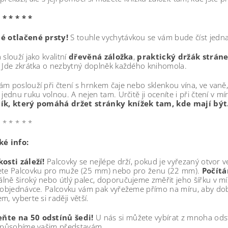
 * * * * *
é otlačené prsty!
S touhle vychytávkou se vám bude číst jedna
 slouží jako kvalitní
dřevěná záložka
,
praktický držák strán
. Jde zkrátka o nezbytný doplněk každého knihomola.
m poslouží při čtení s hrnkem čaje nebo sklenkou vína, ve vaně
 jednu ruku volnou. A nejen tam. Určitě ji oceníte i při čtení v mí
ík, který pomáhá držet stránky knížek tam, kde mají být
 * * * * *
ké info:
osti záleží!
Palcovky se nejlépe drží, pokud je vyřezaný otvor ve
ete Palcovku pro muže (25 mm) nebo pro ženu (22 mm).
Počítá
lně široký nebo útlý palec, doporučujeme změřit jeho šířku v
 objednávce. Palcovku vám pak vyřežeme přímo na míru, aby dobře
m, vyberte si raději větší.
te na 50 odstínů šedi!
U nás si můžete vybírat z mnoha ods
izpůsobíme vašim představám.