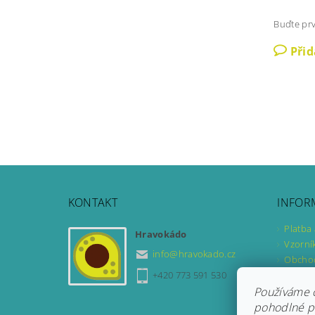
Buďte prv
Při
KONTAKT
INFOR
Platba
Hravokádo
Vzorní
info
@
hravokado.cz
Obcho
Podmín
+420 773 591 530
Formul
Používáme 
Formul
pohodlné pr