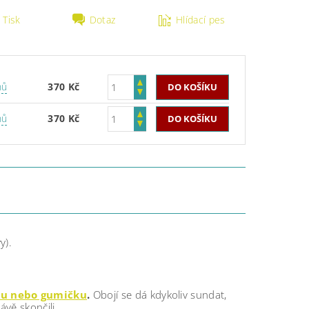
Tisk
Dotaz
Hlídací pes
nů
370 Kč
nů
370 Kč
y).
ku nebo gumičku
.
Obojí se dá kdykoliv sundat,
ávě skončili.