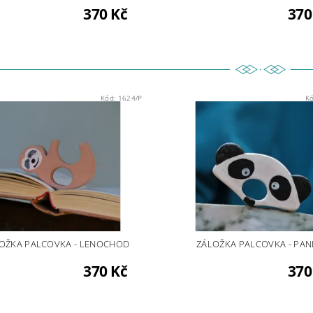
370 Kč
370
Kód:
1624/P
K
OŽKA PALCOVKA - LENOCHOD
ZÁLOŽKA PALCOVKA - PA
370 Kč
370