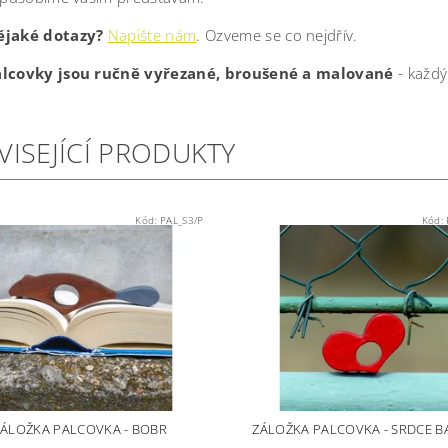
ějaké dotazy?
Napište nám
. Ozveme se co nejdřív.
alcovky jsou ručně vyřezané, broušené a malované
- každý
VISEJÍCÍ PRODUKTY
Kód:
PAL_S3/P
Kód:
ZÁLOŽKA PALCOVKA - BOBR
ZÁLOŽKA PALCOVKA - SRDCE B