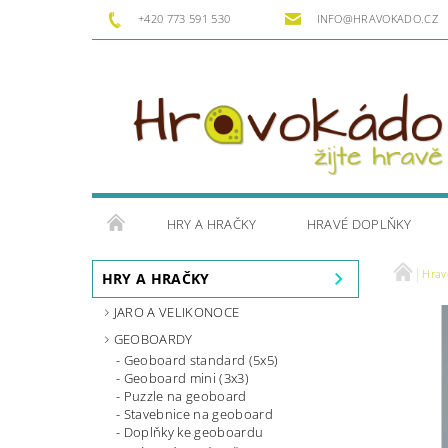
+420 773 591 530
INFO@HRAVOKADO.CZ
HRY A HRAČKY
HRAVÉ DOPLŇKY
Hrav
HRY A HRAČKY
JARO A VELIKONOCE
GEOBOARDY
Geoboard standard (5x5)
Geoboard mini (3x3)
Puzzle na geoboard
Stavebnice na geoboard
Doplňky ke geoboardu