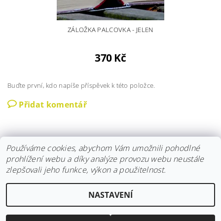
ZÁLOŽKA PALCOVKA - JELEN
370 Kč
Buďte první, kdo napíše příspěvek k této položce.
Přidat komentář
Používáme cookies, abychom Vám umožnili pohodlné
prohlížení webu a díky analýze provozu webu neustále
zlepšovali jeho funkce, výkon a použitelnost.
Instagram
|
Fler
|
Facebook
NASTAVENÍ
2026 © Hravokádo, všechna práva vyhrazena