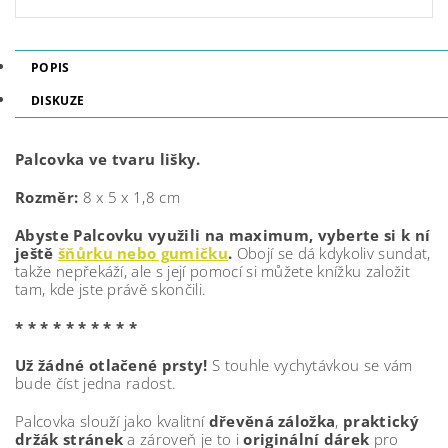
POPIS
DISKUZE
Palcovka ve tvaru lišky.
Rozměr:
8 x 5 x 1,8 cm
Abyste Palcovku využili na maximum, vyberte si k ní
ještě
šňůrku nebo gumičku
.
Obojí se dá kdykoliv sundat,
takže nepřekáží, ale s její pomocí si můžete knížku založit
tam, kde jste právě skončili.
* * * * * * * * * *
Už žádné otlačené prsty!
S touhle vychytávkou se vám
bude číst jedna radost.
Palcovka slouží jako kvalitní
dřevěná záložka
,
praktický
držák stránek
a zároveň je to i
originální dárek
pro