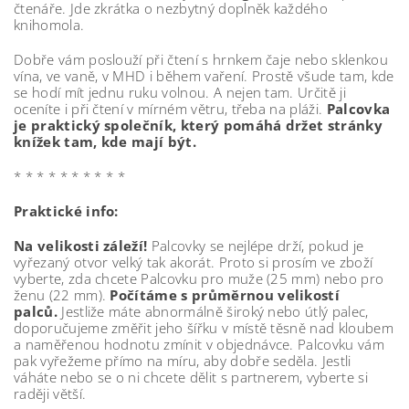
čtenáře. Jde zkrátka o nezbytný doplněk každého
knihomola.
Dobře vám poslouží při čtení s hrnkem čaje nebo sklenkou
vína, ve vaně, v MHD i během vaření. Prostě všude tam, kde
se hodí mít jednu ruku volnou. A nejen tam. Určitě ji
oceníte i při čtení v mírném větru, třeba na pláži.
Palcovka
je praktický společník, který pomáhá držet stránky
knížek tam, kde mají být.
* * * * * * * * * *
Praktické info:
Na velikosti záleží!
Palcovky se nejlépe drží, pokud je
vyřezaný otvor velký tak akorát. Proto si prosím ve zboží
vyberte, zda chcete Palcovku pro muže (25 mm) nebo pro
ženu (22 mm).
Počítáme s průměrnou velikostí
palců.
Jestliže máte abnormálně široký nebo útlý palec,
doporučujeme změřit jeho šířku v místě těsně nad kloubem
a naměřenou hodnotu zmínit v objednávce. Palcovku vám
pak vyřežeme přímo na míru, aby dobře seděla. Jestli
váháte nebo se o ni chcete dělit s partnerem, vyberte si
raději větší.