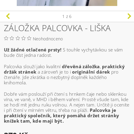
1
z 6
ZÁLOŽKA PALCOVKA - LIŠKA
Neohodnoceno
Už žádné otlačené prsty!
S touhle vychytávkou se vám
bude číst jedna radost.
Palcovka slouží jako kvalitní
dřevěná záložka
,
praktický
držák stránek
a zároveň je to i
originální dárek
pro
čtenáře. Jde zkrátka o nezbytný doplněk každého
knihomola.
Dobře vám poslouží při čtení s hrnkem čaje nebo sklenkou
vína, ve vaně, v MHD i během vaření. Prostě všude tam, kde
se hodí mít jednu ruku volnou. A nejen tam. Určitě ji oceníte
i při čtení v mírném větru, třeba na pláži.
Palcovka je
praktický společník, který pomáhá držet stránky
knížek tam, kde mají být.