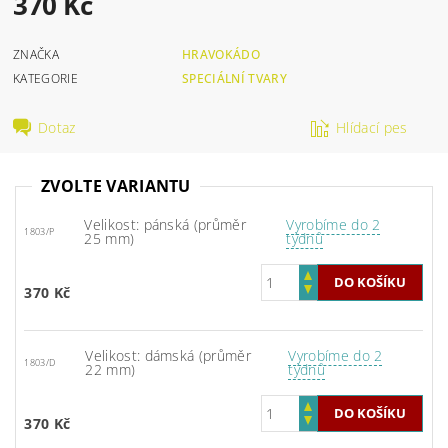
370 Kč
ZNAČKA
HRAVOKÁDO
KATEGORIE
SPECIÁLNÍ TVARY
Dotaz
Hlídací pes
ZVOLTE VARIANTU
Velikost: pánská (průměr
Vyrobíme do 2
1803/P
25 mm)
týdnů
370 Kč
Velikost: dámská (průměr
Vyrobíme do 2
1803/D
22 mm)
týdnů
370 Kč