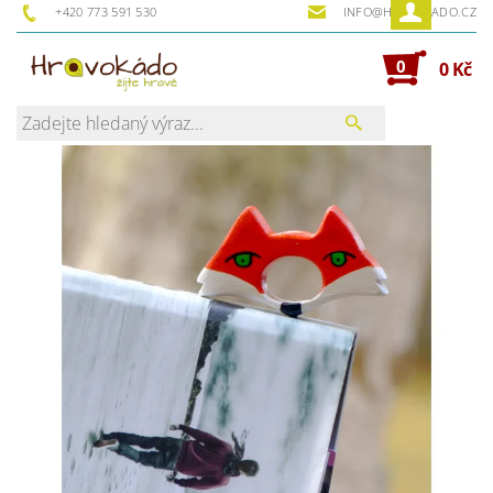
+420 773 591 530
INFO@HRAVOKADO.CZ
0
0 Kč