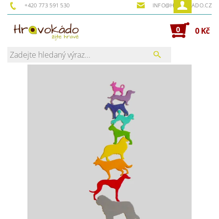
+420 773 591 530
INFO@HRAVOKADO.CZ
0
0 Kč