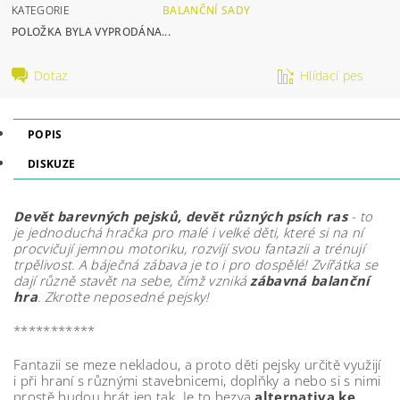
KATEGORIE
BALANČNÍ SADY
POLOŽKA BYLA VYPRODÁNA...
Dotaz
Hlídací pes
POPIS
DISKUZE
Devět barevných pejsků, devět různých psích ras
- to
je jednoduchá hračka pro malé i velké děti, které si na ní
procvičují jemnou motoriku, rozvíjí svou fantazii a trénují
trpělivost. A báječná zábava je to i pro dospělé! Zvířátka se
dají různě stavět na sebe, čímž vzniká
zábavná balanční
hra
. Zkroťte neposedné pejsky!
***********
Fantazii se meze nekladou, a proto děti pejsky určitě využijí
i při hraní s různými stavebnicemi, doplňky a nebo si s nimi
prostě budou hrát jen tak. Je to bezva
alternativa ke