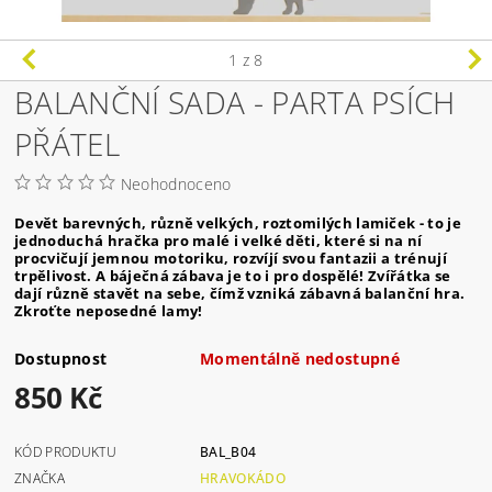
1
z 8
BALANČNÍ SADA - PARTA PSÍCH
PŘÁTEL
Neohodnoceno
Devět barevných, různě velkých, roztomilých lamiček - to je
jednoduchá hračka pro malé i velké děti, které si na ní
procvičují jemnou motoriku, rozvíjí svou fantazii a trénují
trpělivost. A báječná zábava je to i pro dospělé! Zvířátka se
dají různě stavět na sebe, čímž vzniká zábavná balanční hra.
Zkroťte neposedné lamy!
Dostupnost
Momentálně nedostupné
850 Kč
KÓD PRODUKTU
BAL_B04
ZNAČKA
HRAVOKÁDO