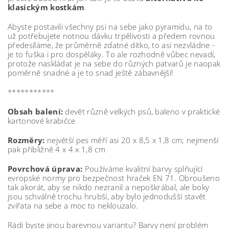
klasickým kostkám
.
Abyste postavili všechny psi na sebe jako pyramidu, na to
už potřebujete notnou dávku trpělivosti a předem rovnou
předesíláme, že průměrně zdatné dítko, to asi nezvládne -
je to fuška i pro dospěláky. To ale rozhodně vůbec nevadí,
protože naskládat je na sebe do různých patvarů je naopak
poměrně snadné a je to snad ještě zábavnější!
***********
Obsah balení:
devět různě velkých psů, baleno v praktické
kartonové krabičce
Rozměry:
největší pes měří asi 20 x 8,5 x 1,8 cm; nejmenší
pak přibližně 4 x 4 x 1,8 cm
Povrchová úprava:
Používáme
kvalitní barvy splňující
evropské normy pro bezpečnost hraček EN 71. Obroušeno
tak akorát, aby se nikdo nezranil a nepoškrábal, ale boky
jsou schválně trochu hrubší, aby bylo jednodušší stavět
zvířata na sebe a moc to neklouzalo.
Rádi byste jinou barevnou variantu? Barvy není problém