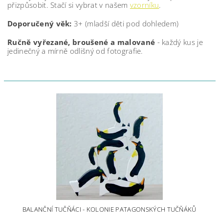
přizpůsobit. Stačí si vybrat v našem
vzorníku
.
Doporučený věk:
3+ (mladší děti pod dohledem)
Ručně vyřezané, broušené a malované
- každý kus je
jedinečný a mírně odlišný od fotografie.
BALANČNÍ TUČŇÁCI - KOLONIE PATAGONSKÝCH TUČŇÁKŮ